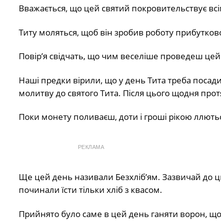
Вважається, що цей святий покровительствує всі
Титу моляться, щоб він зробив роботу прибутковою
Повір’я свідчать, що чим веселіше проведеш цей
Наші предки вірили, що у день Тита треба посад
молитву до святого Тита. Після цього щодня про
Поки монету поливаєш, доти і гроші рікою ллютьс
РЕКЛАМА
Ще цей день називали Безхліб’ям. Зазвичай до ць
починали їсти тільки хліб з квасом.
Прийнято було саме в цей день ганяти ворон, що