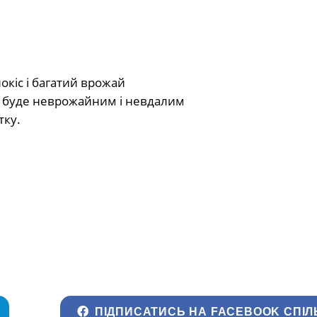
окіс і багатий врожай
ік буде неврожайним і невдалим
тку.
ПІДПИСАТИСЬ НА FACEBOOK СПІЛ