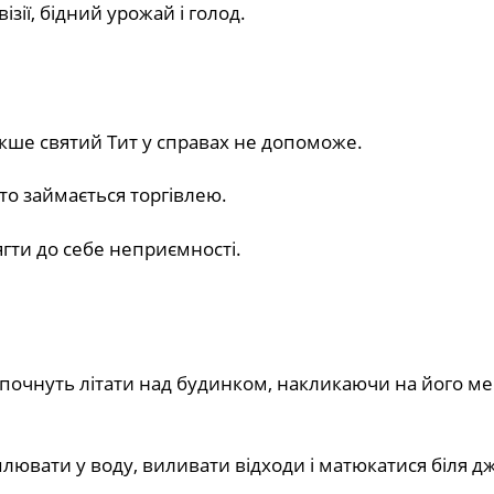
зії, бідний урожай і голод.
акше святий Тит у справах не допоможе.
то займається торгівлею.
гти до себе неприємності.
 почнуть літати над будинком, накликаючи на його м
плювати у воду, виливати відходи і матюкатися біля д