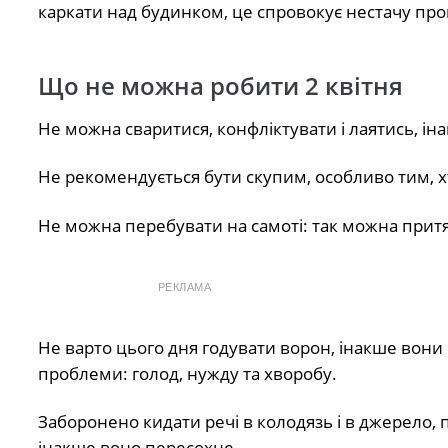
каркати над будинком, це спровокує нестачу прові
Що не можна робити 2 квітня
Не можна сваритися, конфліктувати і лаятись, ін
Не рекомендується бути скупим, особливо тим, х
Не можна перебувати на самоті: так можна притя
РЕКЛАМА
Не варто цього дня годувати ворон, інакше вони
проблеми: голод, нужду та хворобу.
Заборонено кидати речі в колодязь і в джерело, 
інакше воно пересохне.