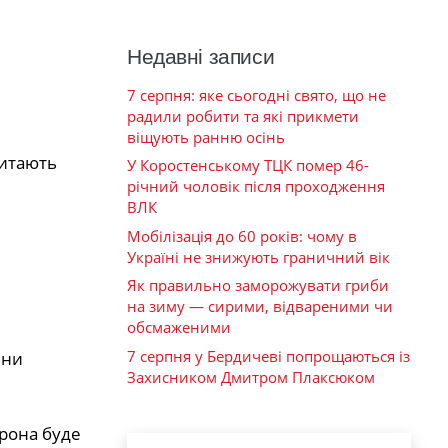
Недавні записи
7 серпня: яке сьогодні свято, що не
радили робити та які прикмети
віщують ранню осінь
читають
У Коростенському ТЦК помер 46-
річний чоловік після проходження
ВЛК
Мобілізація до 60 років: чому в
Україні не знижують граничний вік
Як правильно заморожувати гриби
на зиму — сирими, відвареними чи
обсмаженими
7 серпня у Бердичеві попрощаються із
яни
Захисником Дмитром Плаксюком
орона буде