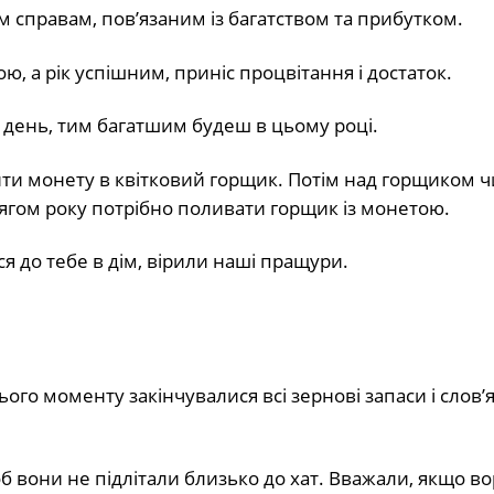
м справам, пов’язаним із багатством та прибутком.
, а рік успішним, приніс процвітання і достаток.
 день, тим багатшим будеш в цьому році.
ити монету в квітковий горщик. Потім над горщиком 
тягом року потрібно поливати горщик із монетою.
я до тебе в дім, вірили наші пращури.
ого моменту закінчувалися всі зернові запаси і слов’
б вони не підлітали близько до хат. Вважали, якщо в