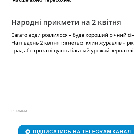
Народні прикмети на 2 квітня
Багато води розлилося – буде хороший річний сін
На південь 2 квітня тягнеться клин журавлів – р
Град або гроза віщують багатий урожай зерна влі
РЕКЛАМА
ПІДПИСАТИСЬ НА TELEGRAM КАНАЛ