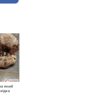
на який
ахідка