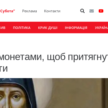
“Субота”
Реклама
Контакти
ЗИВ
ПОЛІТИКА
КРИК ДУШІ
ІНФОРМАЦІЯ
УКРАЇН
 монетами, щоб притягну
ти