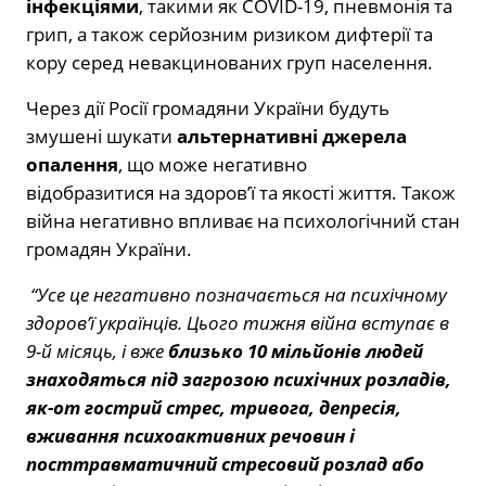
інфекціями
, такими як COVID-19, пневмонія та
грип, а також серйозним ризиком дифтерії та
кору серед невакцинованих груп населення.
Через дії Росії громадяни України будуть
змушені шукати
альтернативні джерела
опалення
, що може негативно
відобразитися на здоров’ї та якості життя. Також
війна негативно впливає на психологічний стан
громадян України.
“Усе це негативно позначається на психічному
здоров’ї українців. Цього тижня війна вступає в
9-й місяць, і вже
близько 10 мільйонів людей
знаходяться під загрозою психічних розладів,
як-от гострий стрес, тривога, депресія,
вживання психоактивних речовин і
посттравматичний стресовий розлад або