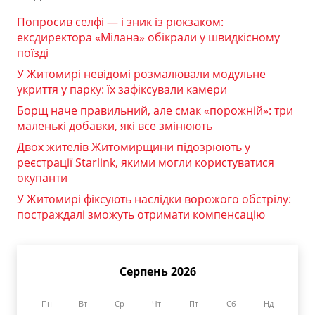
Попросив селфі — і зник із рюкзаком:
ексдиректора «Мілана» обікрали у швидкісному
поїзді
У Житомирі невідомі розмалювали модульне
укриття у парку: їх зафіксували камери
Борщ наче правильний, але смак «порожній»: три
маленькі добавки, які все змінюють
Двох жителів Житомирщини підозрюють у
реєстрації Starlink, якими могли користуватися
окупанти
У Житомирі фіксують наслідки ворожого обстрілу:
постраждалі зможуть отримати компенсацію
Серпень 2026
Пн
Вт
Ср
Чт
Пт
Сб
Нд