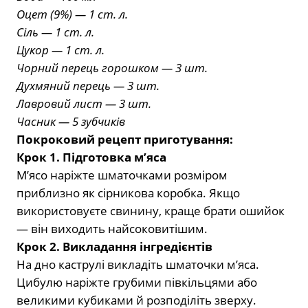
Оцет (9%) — 1 ст. л.
Сіль — 1 ст. л.
Цукор — 1 ст. л.
Чорний перець горошком — 3 шт.
Духмяний перець — 3 шт.
Лавровий лист — 3 шт.
Часник — 5 зубчиків
Покроковий рецепт приготування:
Крок 1. Підготовка м’яса
М’ясо наріжте шматочками розміром
приблизно як сірникова коробка. Якщо
використовуєте свинину, краще брати ошийок
— він виходить найсоковитішим.
Крок 2. Викладання інгредієнтів
На дно каструлі викладіть шматочки м’яса.
Цибулю наріжте грубими півкільцями або
великими кубиками й розподіліть зверху.