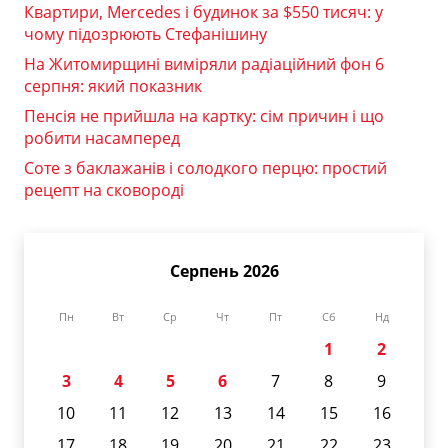
Квартири, Mercedes і будинок за $550 тисяч: у
чому підозрюють Стефанішину
На Житомирщині виміряли радіаційний фон 6
серпня: який показник
Пенсія не прийшла на картку: сім причин і що
робити насамперед
Соте з баклажанів і солодкого перцю: простий
рецепт на сковороді
Серпень 2026
Пн
Вт
Ср
Чт
Пт
Сб
Нд
1
2
3
4
5
6
7
8
9
10
11
12
13
14
15
16
17
18
19
20
21
22
23