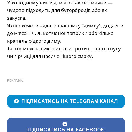
У холодному вигляді м’ясо також смачне —
чудово підходить для бутербродів або як
закуска.
Якщо хочете надати шашлику “димку”, додайте
до м’яса 1 ч. л. копченої паприки або кілька
крапель рідкого диму.
Також можна використати трохи соєвого соусу
чи гірчиці для насиченішого смаку.
РЕКЛАМА
ПІДПИСАТИСЬ НА TELEGRAM КАНАЛ
ПІДПИСАТИСЬ НА FACEBOOK