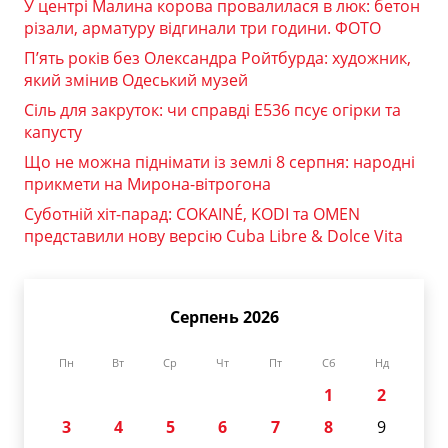
У центрі Малина корова провалилася в люк: бетон
різали, арматуру відгинали три години. ФОТО
П’ять років без Олександра Ройтбурда: художник,
який змінив Одеський музей
Сіль для закруток: чи справді Е536 псує огірки та
капусту
Що не можна піднімати із землі 8 серпня: народні
прикмети на Мирона-вітрогона
Суботній хіт-парад: COKAINÉ, KODI та OMEN
представили нову версію Cuba Libre & Dolce Vita
Серпень 2026
Пн
Вт
Ср
Чт
Пт
Сб
Нд
1
2
3
4
5
6
7
8
9