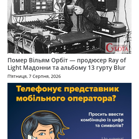
Помер Вільям Орбіт — продюсер Ray of
Light Мадонни та альбому 13 гурту Blur
П’ятниця, 7 Серпня, 2026