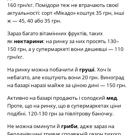
160 грн/кг. Помідори теж не втрачають своєї
актуальності: сорт «Мікадо» коштує 35 грн, інші
ж — 45, 40 або 35 грн.
Зараз багато вітамінних фруктів, таких
як
нектарини
: на ринку за них просять 130–
150 грн, а у супермаркеті вони дешевші — 110
грн/кг.
На ринку можна побачити й
груші
. Хоч їх
небагато, але коштують вони 20 грн. Виноград
на базарі наразі майже за ціною дині — 150 грн.
Активно на базарі продають і солодкий
мед
.
Проте, що на ринку, що в супермаркетах ціни
подібні. 120-130 грн за півлітрову баночку.
Не можна оминути й
гриби
, адже зараз на
Бердичівщині триває справжній сезон тихого