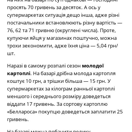
просять 70 гривень за десяток. А ось у
супермаркетах ситуація дещо інша, адже різні
постачальники встановлюють різну вартість —
76, 62 та 71 гривню (округлені числа). Проте,
купуючи яйця у магазинах поштучно, можна
трохи зекономити, адже їхня ціна — 5,04 грн/
шт.
Наразі в самому розпалі сезон
молодої
картоплі
. На базарі дрібна молода картопля
коштує 10 грн, а трішки більша — 15 грн. У
супермаркетах за кілограм ранньої картоплі
меншого і середнього розміру доведеться
віддати 17 гривень. За сортову картоплю
«Беллароса» покупцю доведеться заплатити 25
гривень.
На базарі можна побачити велику