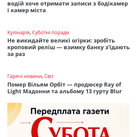
водій хоче отримати записи з бодікамер
і камер міста
Кулінарія
,
Суботні поради
Не викидайте великі огірки: зробіть
кроповий реліш — взимку банку з’їдають
за раз
Гарячі новини
,
Світ
Помер Вільям Орбіт — продюсер Ray of
Light Мадонни та альбому 13 гурту Blur