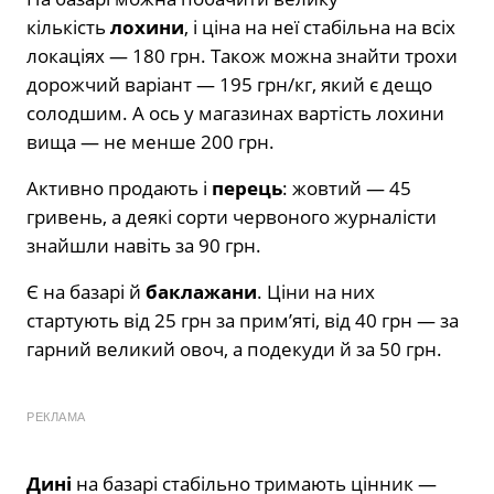
кількість
лохини
, і ціна на неї стабільна на всіх
локаціях — 180 грн. Також можна знайти трохи
дорожчий варіант — 195 грн/кг, який є дещо
солодшим. А ось у магазинах вартість лохини
вища — не менше 200 грн.
Активно продають і
перець
: жовтий — 45
гривень, а деякі сорти червоного журналісти
знайшли навіть за 90 грн.
Є на базарі й
баклажани
. Ціни на них
стартують від 25 грн за прим’яті, від 40 грн — за
гарний великий овоч, а подекуди й за 50 грн.
РЕКЛАМА
Дині
на базарі стабільно тримають цінник —