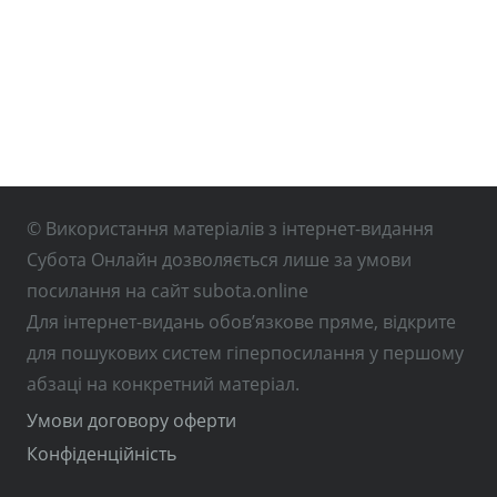
© Використання матеріалів з інтернет-видання
Субота Онлайн дозволяється лише за умови
посилання на сайт subota.online
Для інтернет-видань обов’язкове пряме, відкрите
для пошукових систем гіперпосилання у першому
абзаці на конкретний матеріал.
Умови договору оферти
Конфіденційність