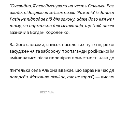
“Очевидно, її перейменували на честь Стєньки Раз
влада, підозрюючи зв’язок назви ‘Романів’ із дина
Разін не підпадає під дію закону, адже його ім’я н
тому, чи нормально для мешканців, що їхній насе
зазначив Богдан Короленко.
За його словами, список населених пунктів, ре
засудження та заборону пропаганди російської імп
змінюватися після перевірки причетності назв до
Жителька села Альона вважає, що зараз не час 
потреби. Можливо пізніше, але не зараз”,
— вислов
РЕКЛАМА