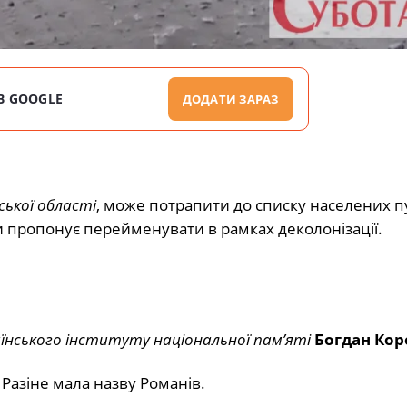
В GOOGLE
ДОДАТИ ЗАРАЗ
ької області
, може потрапити до списку населених пу
ви пропонує перейменувати в рамках деколонізації.
їнського інституту національної пам’яті
Богдан Кор
 Разіне мала назву Романів.