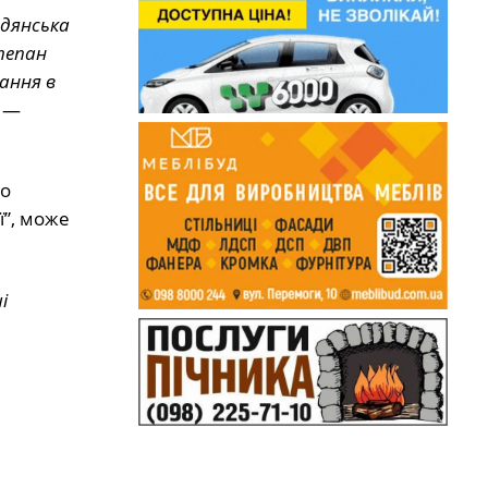
адянська
Степан
тання в
—
ро
ї”, може
і