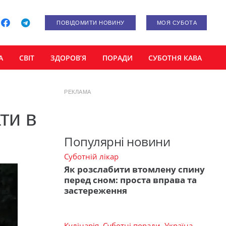
ПОВІДОМИТИ НОВИНУ
МОЯ СУБОТА
А
СВІТ
ЗДОРОВ’Я
ПОРАДИ
СУБОТНЯ КАВА
РЕКЛАМА
ти в
Популярні новини
Суботній лікар
Як розслабити втомлену спину
перед сном: проста вправа та
застереження
Кулінарія
,
Суботні поради
,
Україна