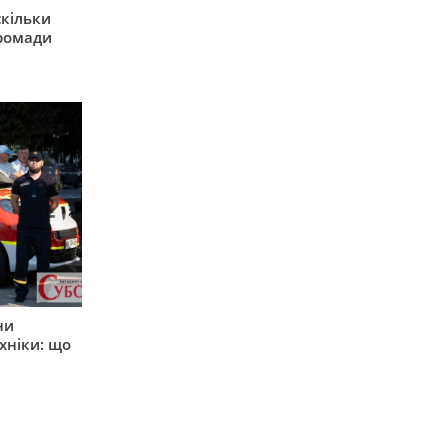
скільки
громади
ни
хніки: що