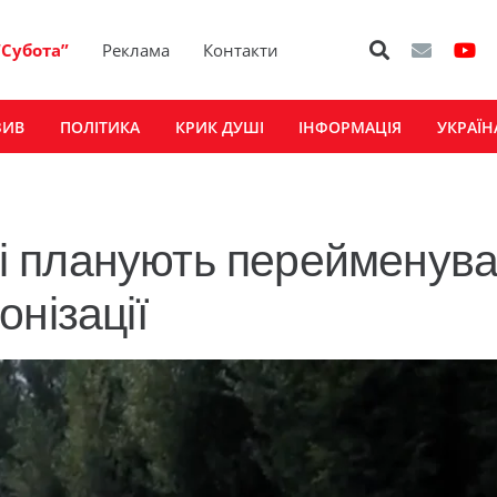
“Субота”
Реклама
Контакти
ЗИВ
ПОЛІТИКА
КРИК ДУШІ
ІНФОРМАЦІЯ
УКРАЇН
 планують перейменува
нізації