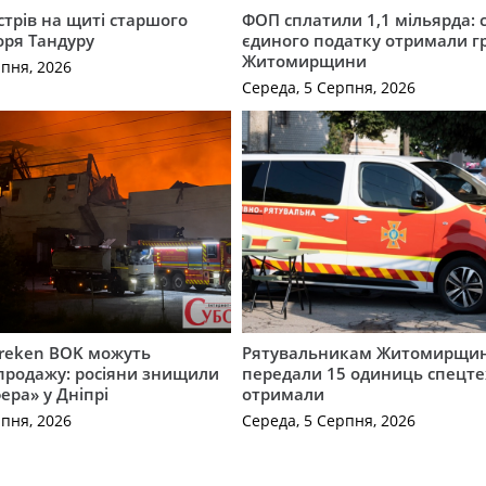
трів на щиті старшого
ФОП сплатили 1,1 мільярда: 
оря Тандуру
єдиного податку отримали 
Житомирщини
рпня, 2026
Середа, 5 Серпня, 2026
Freken BOK можуть
Рятувальникам Житомирщи
продажу: росіяни знищили
передали 15 одиниць спецте
ера» у Дніпрі
отримали
рпня, 2026
Середа, 5 Серпня, 2026