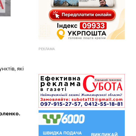
РЕКЛАМА
нктів, які
оленко.