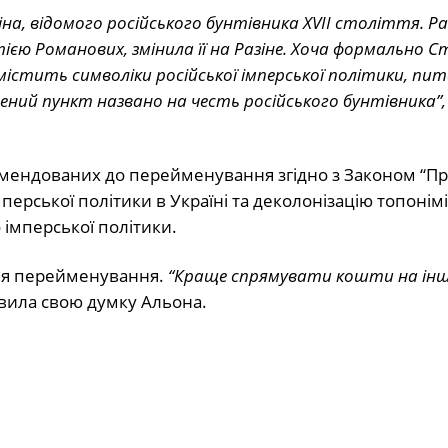
іна, відомого російського бунтівника XVII століття. Р
стією Романових, змінила її на Разіне. Хоча формально 
е містить символіки російської імперської політики, пи
лений пункт названо на честь російського бунтівника”,
комендованих до перейменування згідно з Законом “П
ерської політики в Україні та деколонізацію топонімі
 імперської політики.
для перейменування.
“Краще спрямувати кошти на інш
ила свою думку Альона.