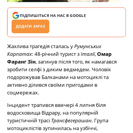
ПІДПИШІТЬСЯ НА НАС В GOOGLE
ДОДАТИ ЗАРАЗ
Жахлива трагедія сталась у
Румунських
Карпатах
: 48-річний турист з
Італії
,
Омар
Фаранг Зін
, загинув після того, як намагався
зробити селфі з диким ведмедем. Чоловік
подорожував Балканами на мотоциклі та
активно ділився своїми пригодами в
соцмережах.
Інцидент трапився ввечері 4 липня біля
водосховища Відрару, на популярній
туристичній трасі
Трансфегерашан
. Група
мотоциклістів зупинилась на узбіччі,