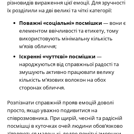
різновидів вираження цієї емоції. Для зручності
їх розділили на дві великі та чіткі категорії:
Поважні «соціальні» посмішки
— вони є
елементом ввічливості та етикету, тому
використовують мінімальну кількість
м’язів обличчя;
Іскренні «чуттєві» посмішки
—
народжуються від справжньої радості та
змушують активно працювати велику
кількість м’язових волокон на обох
сторонах обличчя.
Розпізнати справжній прояв емоцій доволі
просто, якщо уважно подивитися на
співрозмовника. При щирій, чесній та радісній
посмішці в куточках очей людини обов’язково
з’являються маленькі, ледве помітні зморшки.