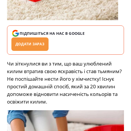
ПІДПИШІТЬСЯ НА НАС В GOOGLE
ДОДАТИ ЗАРАЗ
Чи зіткнулися ви з тим, що ваш улюблений
килим втратив свою яскравість і став тьмяним?
Не поспішайте нести його у хімчистку! Існує
простий домашній спосіб, який за 20 хвилин
допоможе відновити насиченість кольорів та
освіжити килим.