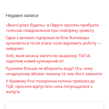
Недавні записи
«Вночі різко будить»: в Овручі просять прибрати
голосові повідомлення про повітряну тривогу
Одне з великих підприємств біля Житомира
зупиняється після атаки: коли відновить роботу —
невідомо
Хліб, який можна зім’яти як хмаринку: TikTok
підхопив новий кулінарний хіт
Рушники більше не вбирають воду? Ось чому
кондиціонер вбиває тканину та чим його замінити
У Кривому Розі похоронна колона приїхала до
ТЦК: просили відпустити сина попрощатися з
матір’ю