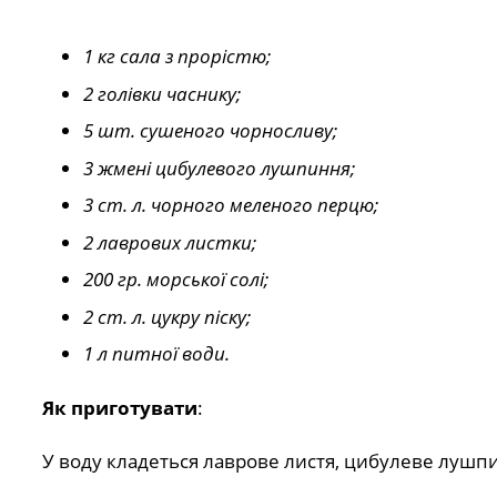
1 кг сала з прорістю;
2 голівки часнику;
5 шт. сушеного чорносливу;
3 жмені цибулевого лушпиння;
3 ст. л. чорного меленого перцю;
2 лаврових листки;
200 гр. морської солі;
2 ст. л. цукру піску;
1 л питної води.
Як приготувати
:
У воду кладеться лаврове листя, цибулеве лушпин