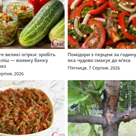
е великі огірки: зробіть
Помідори з перцем за годину:
еліш — взимку банку
яка чудово смакує до м’яса
раз
П’ятниця, 7 Серпня, 2026
ерпня, 2026