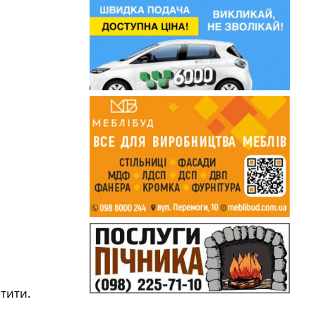
ятити.