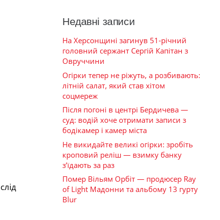
Недавні записи
На Херсонщині загинув 51-річний
головний сержант Сергій Капітан з
Овруччини
Огірки тепер не ріжуть, а розбивають:
літній салат, який став хітом
соцмереж
Після погоні в центрі Бердичева —
суд: водій хоче отримати записи з
бодікамер і камер міста
Не викидайте великі огірки: зробіть
кроповий реліш — взимку банку
з’їдають за раз
Помер Вільям Орбіт — продюсер Ray
слід
of Light Мадонни та альбому 13 гурту
Blur