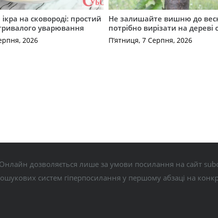
ікра на сковороді: простий
Не залишайте вишню до вес
 тривалого уварювання
потрібно вирізати на дереві 
ерпня, 2026
П’ятниця, 7 Серпня, 2026
Онлайн дозволяється лише за умови посилання на сайт subo
пошукових систем гіперпосилання у першому абзаці на конк