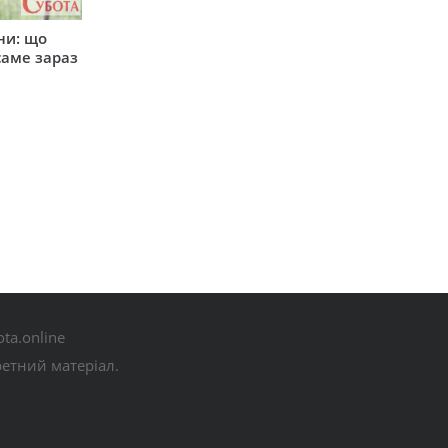
ни: що
саме зараз
ta.online
ретний матеріал.