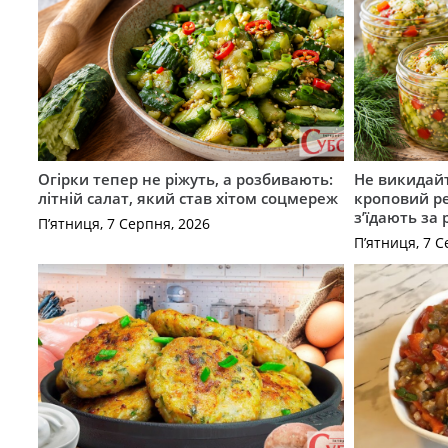
Огірки тепер не ріжуть, а розбивають:
Не викидайт
літній салат, який став хітом соцмереж
кроповий р
з’їдають за 
П’ятниця, 7 Серпня, 2026
П’ятниця, 7 С