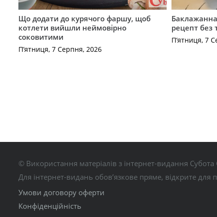
Що додати до курячого фаршу, щоб
Баклажанна 
котлети вийшли неймовірно
рецепт без
соковитими
П’ятниця, 7 С
П’ятниця, 7 Серпня, 2026
© Використання матеріалів з інтернет-видання Субота 
Для інтернет-видань обов’язкове пряме, відкрите для 
Умови договору оферти
Конфіденційність