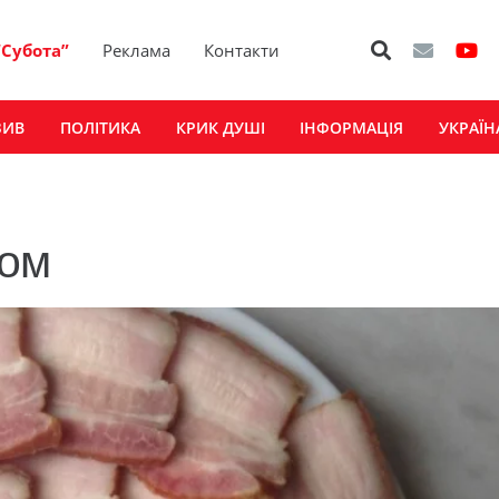
“Субота”
Реклама
Контакти
ЗИВ
ПОЛІТИКА
КРИК ДУШІ
ІНФОРМАЦІЯ
УКРАЇН
ком