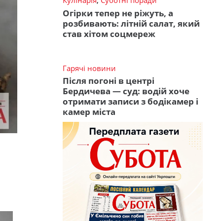
Кулінарія
,
Суботні поради
Огірки тепер не ріжуть, а
розбивають: літній салат, який
став хітом соцмереж
Гарячі новини
Після погоні в центрі
Бердичева — суд: водій хоче
отримати записи з бодікамер і
камер міста