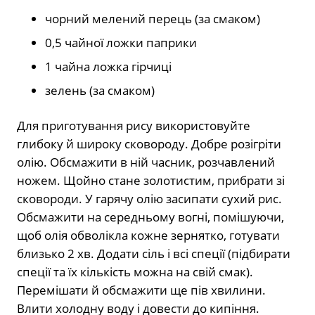
чорний мелений перець (за смаком)
0,5 чайної ложки паприки
1 чайна ложка гірчиці
зелень (за смаком)
Для приготування рису використовуйте
глибоку й широку сковороду. Добре розігріти
олію. Обсмажити в ній часник, розчавлений
ножем. Щойно стане золотистим, прибрати зі
сковороди. У гарячу олію засипати сухий рис.
Обсмажити на середньому вогні, помішуючи,
щоб олія обволікла кожне зернятко, готувати
близько 2 хв. Додати сіль і всі спеції (підбирати
спеції та їх кількість можна на свій смак).
Перемішати й обсмажити ще пів хвилини.
Влити холодну воду і довести до кипіння.