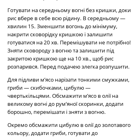
Готувати на середньому вогні без кришки, доки
рис вбере в себе всю рідину. В середньому —
хвилин 15. Зменшити вогонь до мінімуму,
накрити сковорідку кришкою і залишити
готуватися на 20 хв. Перемішувати не потрібно!
Зняти сковороду з вогню та залишити під
закритою кришкою ще на 10 хв., щоб рис
розпарився. Перед подачею злегка розпушити.
Для підливи м’ясо нарізати тонкими смужками,
гриби — скибочками, цибулю —
чвертькільцями. Обсмажити м’ясо в олії на
великому вогні до рум’яної скоринки, додати
борошно, перемішати і зняти з вогню.
Окремо обсмажити цибулю в олії до золотавого
кольору, додати гриби, готувати до