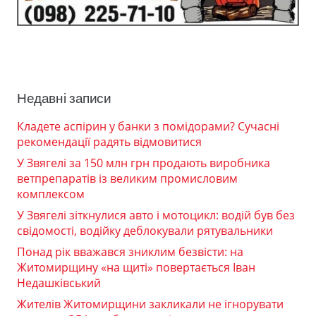
Недавні записи
Кладете аспірин у банки з помідорами? Сучасні
рекомендації радять відмовитися
У Звягелі за 150 млн грн продають виробника
ветпрепаратів із великим промисловим
комплексом
У Звягелі зіткнулися авто і мотоцикл: водій був без
свідомості, водійку деблокували рятувальники
Понад рік вважався зниклим безвісти: на
Житомирщину «на щиті» повертається Іван
Недашківський
Жителів Житомирщини закликали не ігнорувати