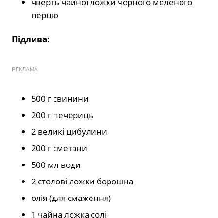
чверть чайної ложки чорного меленого
перцю
Підлива:
РЕКЛАМА
500 г свинини
200 г печериць
2 великі цибулини
200 г сметани
500 мл води
2 столові ложки борошна
олія (для смаження)
1 чайна ложка солі