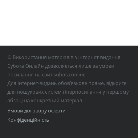
© Використання матеріалів з інтернет-видання
Субота Онлайн дозволяється лише за умови
посилання на сайт subota.online
Для інтернет-видань обов’язкове пряме, відкрите
для пошукових систем гіперпосилання у першому
абзаці на конкретний матеріал.
Умови договору оферти
Конфіденційність