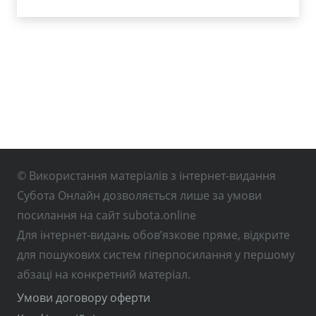
© Використання матеріалів з інтернет-видання
Субота Онлайн дозволяється лише за умови
посилання на сайт subota.online
Для інтернет-видань обов’язкове пряме, відкрите
для пошукових систем гіперпосилання у першому
абзаці на конкретний матеріал.
Умови договору оферти