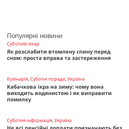
Популярні новини
Суботній лікар
Як розслабити втомлену спину перед
сном: проста вправа та застереження
Кулінарія
,
Суботні поради
,
Україна
Кабачкова ікра на зиму: чому вона
виходить водянистою і як виправити
помилку
Суботня інформація
,
Україна
Не всі пенсійні доплати призначають без