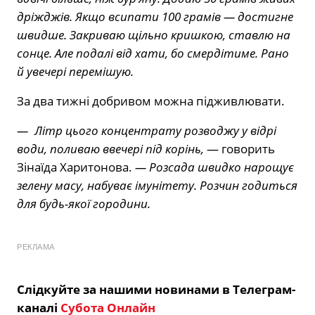
дріжджів. Якщо всипати 100 грамів — достигне
швидше. Закриваю щільно кришкою, ставлю на
сонце. Але подалі від хати, бо смердітиме. Рано
й увечері перемішую.
За два тижні добривом можна підживлювати.
— Літр цього концентрату розводжу у відрі
води, поливаю ввечері під корінь,
— говорить
Зінаїда Харитонова.
— Розсада швидко нарощує
зелену масу, набуває імунітету. Розчин годиться
для будь-якої городини.
РЕКЛАМА
Слідкуйте за нашими новинами в Телеграм-
каналі
Субота Онлайн