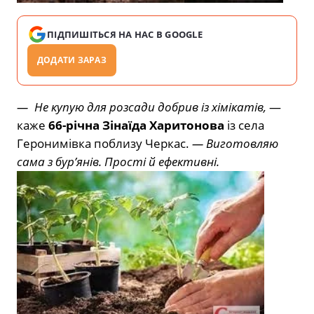
ПІДПИШІТЬСЯ НА НАС В GOOGLE
ДОДАТИ ЗАРАЗ
— Не купую для розсади добрив із хімікатів,
—
каже
66-річна Зінаїда
­
Харитонова
із села
Геронимівка поблизу Черкас.
— Виготовляю
сама з бур’янів. Прості й ефективні.