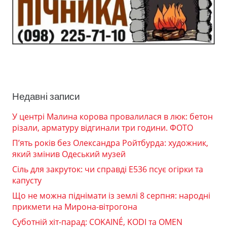
Недавні записи
У центрі Малина корова провалилася в люк: бетон
різали, арматуру відгинали три години. ФОТО
П’ять років без Олександра Ройтбурда: художник,
який змінив Одеський музей
Сіль для закруток: чи справді Е536 псує огірки та
капусту
Що не можна піднімати із землі 8 серпня: народні
прикмети на Мирона-вітрогона
Суботній хіт-парад: COKAINÉ, KODI та OMEN