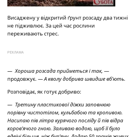
Висаджену у відкритий ґрунт розсаду два тижні
не підживлює. За цей час рослини
переживають стрес.
РЕКЛАМА
— Хороша розсада прийметься і так,
—
продовжує.
— А кволу добрива швидше вб’ють.
Розповідає, як готує добриво:
— Третину пластикової діжки заповнюю
порівну чистотілом, кульбабою та кропивою.
Насипаю пів літра курячого посліду й пів відра
коров’ячого гною. Заливаю водою, щоб її було
вдвічі більше, ніж бур’яну. Додаю 50 грамів живих