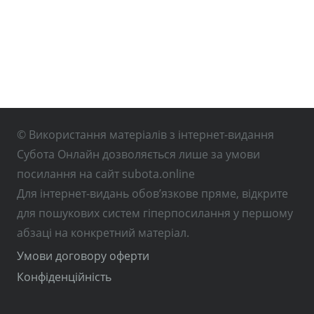
© Використання матеріалів з інтернет-видання
Субота Онлайн дозволяється лише за умови
посилання на сайт subota.online
Для інтернет-видань обов’язкове пряме, відкрите
для пошукових систем гіперпосилання у першому
абзаці на конкретний матеріал.
Умови договору оферти
Конфіденційність