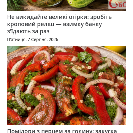
Не викидайте великі огірки: зробіть
кроповий реліш — взимку банку
з’їдають за раз
П’ятниця, 7 Серпня, 2026
Помідори з перцем за годину: закуска,