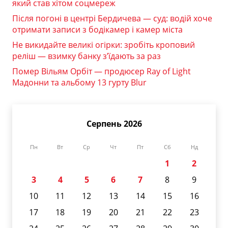
який став хітом соцмереж
Після погоні в центрі Бердичева — суд: водій хоче
отримати записи з бодікамер і камер міста
Не викидайте великі огірки: зробіть кроповий
реліш — взимку банку з’їдають за раз
Помер Вільям Орбіт — продюсер Ray of Light
Мадонни та альбому 13 гурту Blur
Серпень 2026
Пн
Вт
Ср
Чт
Пт
Сб
Нд
1
2
3
4
5
6
7
8
9
10
11
12
13
14
15
16
17
18
19
20
21
22
23