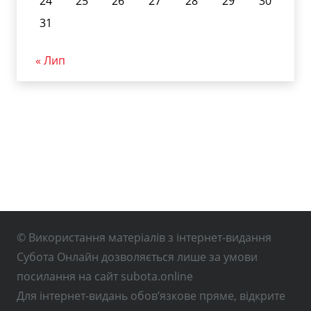
24
25
26
27
28
29
30
31
« Лип
© Використання матеріалів з інтернет-видання
Субота Онлайн дозволяється лише за умови
посилання на сайт subota.online
Для інтернет-видань обов’язкове пряме, відкрите