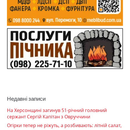
Недавні записи
На Херсонщині загинув 51-річний головний
сержант Сергій Капітан з Овруччини
Огірки тепер не ріжуть, а розбивають: літній салат,