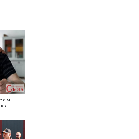
: сім
ред