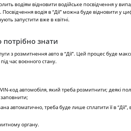
олить водіям відновити водійське посвідчення у випа
Посвідчення водія в “Дії” можна буде відновити у ц
ують запустити вже в квітні.
 потрібно знати
уги з розмитнення авто в “Дії”. Цей процес буде мак
ід час воєнного стану.
 VIN-код автомобіля, який треба розмитнити; деякі по
о заповнити;
ана автоматично, треба буде лише сплатити її в “Дії”,
митному органу.