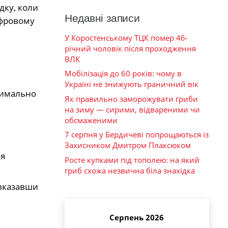
дку, коли
Недавні записи
ифровому
У Коростенському ТЦК помер 46-
річний чоловік після проходження
ВЛК
Мобілізація до 60 років: чому в
Україні не знижують граничний вік
симально
Як правильно заморожувати гриби
на зиму — сирими, відвареними чи
обсмаженими
7 серпня у Бердичеві попрощаються із
Захисником Дмитром Плаксюком
ля
Росте купками під тополею: на який
гриб схожа незвична біла знахідка
 вказавши
Серпень 2026