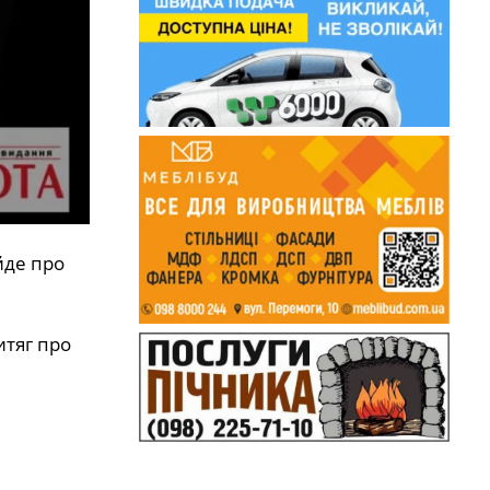
йде про
итяг про