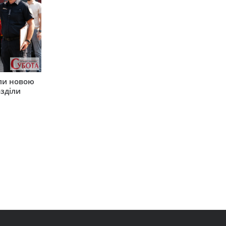
ли новою
зділи