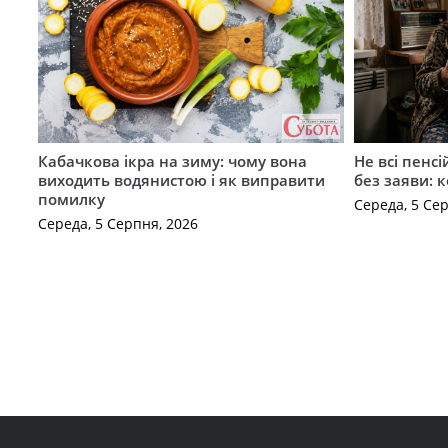
Кабачкова ікра на зиму: чому вона
Не всі пенс
виходить водянистою і як виправити
без заяви: 
помилку
Середа, 5 Се
Середа, 5 Серпня, 2026