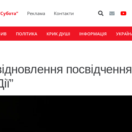
“Субота”
Реклама
Контакти
ЗИВ
ПОЛІТИКА
КРИК ДУШІ
ІНФОРМАЦІЯ
УКРАЇН
відновлення посвідчення
ії”