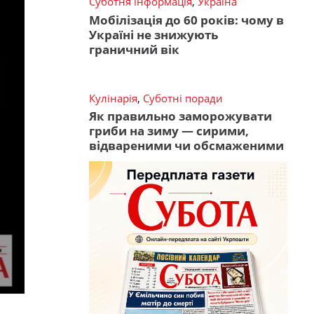
Суботня інформація
,
Україна
Мобілізація до 60 років: чому в
Україні не знижують
граничний вік
Кулінарія
,
Суботні поради
Як правильно заморожувати
гриби на зиму — сирими,
відвареними чи обсмаженими