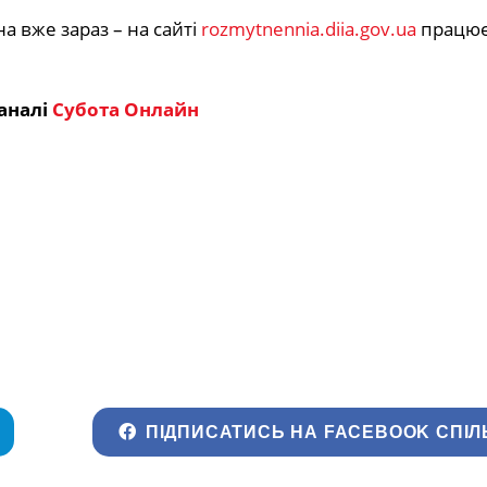
а вже зараз – на сайті
rozmytnennia.diia.gov.ua
працю
аналі
Субота Онлайн
ПІДПИСАТИСЬ НА FACEBOOK СПІЛ