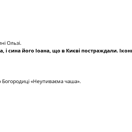
ні Ользі.
, і сина його Іоана, що в Києві постраждали. Ікон
ою Богородиці «Неупиваєма чаша».