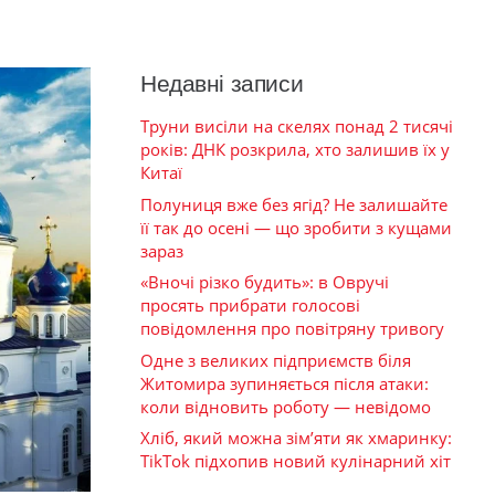
Недавні записи
Труни висіли на скелях понад 2 тисячі
років: ДНК розкрила, хто залишив їх у
Китаї
Полуниця вже без ягід? Не залишайте
її так до осені — що зробити з кущами
зараз
«Вночі різко будить»: в Овручі
просять прибрати голосові
повідомлення про повітряну тривогу
Одне з великих підприємств біля
Житомира зупиняється після атаки:
коли відновить роботу — невідомо
Хліб, який можна зім’яти як хмаринку:
TikTok підхопив новий кулінарний хіт