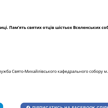
ниці. Пам’ять святих отців шістьох Вселенських со
лужба Свято-Михайлівського кафедрального собору м
ПІДПИСАТИСЬ НА FACEBOOK СПІЛ