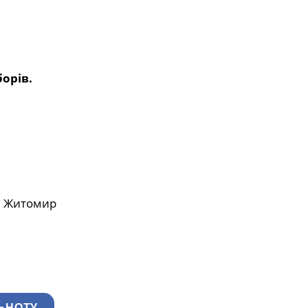
борів.
. Житомир
ЬНОТУ