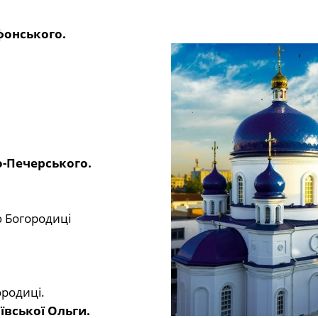
фонського.
о-Печерського.
ю Богородиці
ородиці.
ївської Ольги.