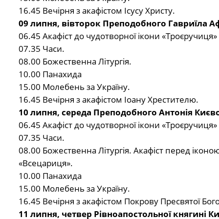
16.45 Вечірня з акафістом Ісусу Христу.
09 липня, вівторок Преподобного Гавриїла А
06.45 Акафіст до чудотворної ікони «Троєручиця»
07.35 Часи.
08.00 Божественна Літургія.
10.00 Панахида
15.00 Молебень за Україну.
16.45 Вечірня з акафістом Іоану Хрестителю.
10 липня, середа Преподобного Антонія Києв
06.45 Акафіст до чудотворної ікони «Троєручиця»
07.35 Часи.
08.00 Божественна Літургія. Акафіст перед іконо
«Всецариця».
10.00 Панахида
15.00 Молебень за Україну.
16.45 Вечірня з акафістом Покрову Пресвятої Бог
11 липня, четвер Рівноапостольної княгині Ки