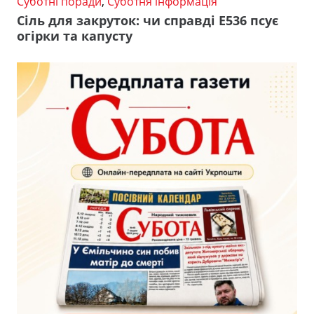
Суботні поради
,
Суботня інформація
Сіль для закруток: чи справді Е536 псує
огірки та капусту