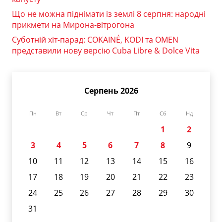
Що не можна піднімати із землі 8 серпня: народні
прикмети на Мирона-вітрогона
Суботній хіт-парад: COKAINÉ, KODI та OMEN
представили нову версію Cuba Libre & Dolce Vita
Серпень 2026
Пн
Вт
Ср
Чт
Пт
Сб
Нд
1
2
3
4
5
6
7
8
9
10
11
12
13
14
15
16
17
18
19
20
21
22
23
24
25
26
27
28
29
30
31