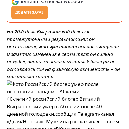
ПІДПИШІТЬСЯ НА НАС В GOOGLE
ДОДАТИ ЗАРАЗ
На 20-й день Выграновский делился
промежуточными результатами: он
рассказывал, что чувствовал полное очищение
и заметил изменения в своем теле: он сильно
похудел, видоизменились мышцы. У блогера не
оставалось сил на физическую активность – он
мог только ходить.
40-летний российский блогер Виталий
Выграновский умер в Абхазии после 40-
дневной голодовки,сообщил
Telegram-канал
«Двач/Ньюсач».
Мужчина рассказывал о своем
опыте на странице «ВКонтакте» – он