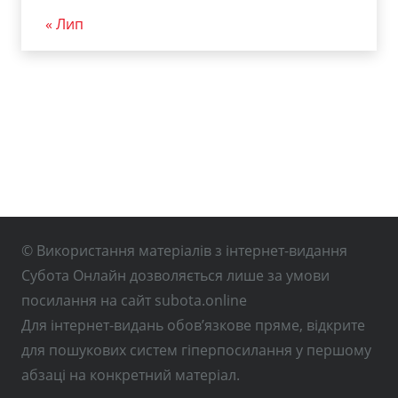
« Лип
© Використання матеріалів з інтернет-видання
Субота Онлайн дозволяється лише за умови
посилання на сайт subota.online
Для інтернет-видань обов’язкове пряме, відкрите
для пошукових систем гіперпосилання у першому
абзаці на конкретний матеріал.