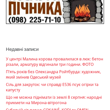
Недавні записи
У центрі Малина корова провалилася в люк: бетон
різали, арматуру відгинали три години. ФОТО
П’ять років без Олександра Ройтбурда: художник,
який змінив Одеський музей
Сіль для закруток: чи справді Е536 псує огірки та
капусту
Що не можна піднімати із землі 8 серпня: народні
прикмети на Мирона-вітрогона