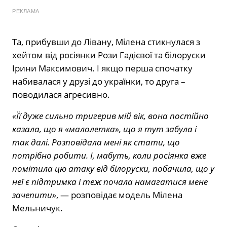
РЕКЛАМА
Та, прибувши до Лівану, Мілена стикнулася з
хейтом від росіянки Рози Гадієвої та білоруски
Ірини Максимович. І якщо перша спочатку
набивалася у друзі до українки, то друга –
поводилася агресивно.
«Її дуже сильно тригерив мій вік, вона постійно
казала, що я «малолетка», що я тут забула і
так далі. Розповідала мені як стати, що
потрібно робити. І, мабуть, коли росіянка вже
помітила цю атаку від білоруски, побачила, що у
неї є підтримка і теж почала намагатися мене
зачепити»
, — розповідає модель Мілена
Мельничук.