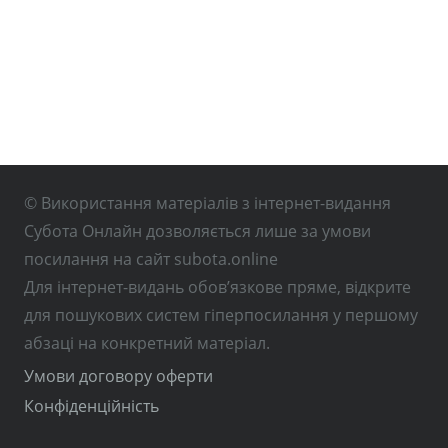
© Використання матеріалів з інтернет-видання
Субота Онлайн дозволяється лише за умови
посилання на сайт subota.online
Для інтернет-видань обов’язкове пряме, відкрите
для пошукових систем гіперпосилання у першому
абзаці на конкретний матеріал.
Умови договору оферти
Конфіденційність