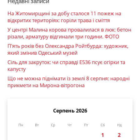
Недавні записи
На Житомирщині за добу сталося 11 пожеж на
відкритих територіях: горіли трава і сміття
У центрі Малина корова провалилася в люк: бетон
різали, арматуру відгинали три години. ФОТО
П’ять років без Олександра Ройтбурда: художник,
який змінив Одеський музей
Сіль для закруток: чи справді Е536 псує огірки та
капусту
Що не можна піднімати із землі 8 серпня: народні
прикмети на Мирона-вітрогона
Серпень 2026
Пн
Вт
Ср
Чт
Пт
Сб
Нд
1
2