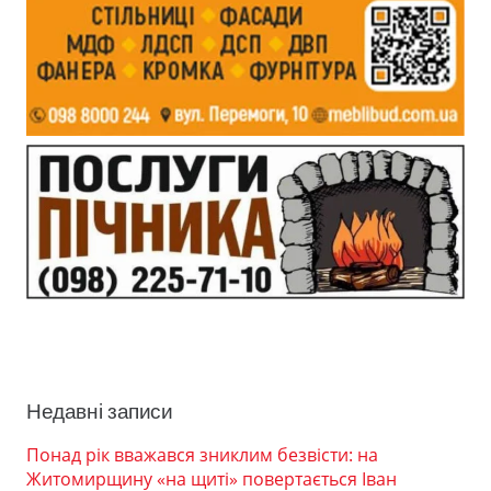
Недавні записи
Понад рік вважався зниклим безвісти: на
Житомирщину «на щиті» повертається Іван