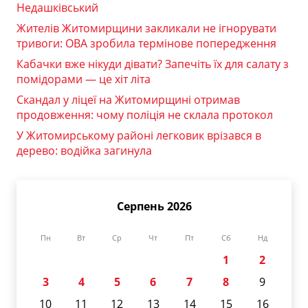
Недашківський
Жителів Житомирщини закликали не ігнорувати
тривоги: ОВА зробила термінове попередження
Кабачки вже нікуди дівати? Запечіть їх для салату з
помідорами — це хіт літа
Скандал у ліцеї на Житомирщині отримав
продовження: чому поліція не склала протокол
У Житомирському районі легковик врізався в
дерево: водійка загинула
Серпень 2026
Пн
Вт
Ср
Чт
Пт
Сб
Нд
1
2
3
4
5
6
7
8
9
10
11
12
13
14
15
16