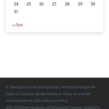
24
25
26
27
28
29
30
31
« Лип
© Використання матеріалів з інтернет-видання
Субота Онлайн дозволяється лише за умови
посилання на сайт subota.online
Для інтернет-видань обов’язкове пряме, відкрите