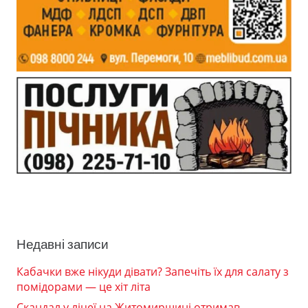
Недавні записи
Кабачки вже нікуди дівати? Запечіть їх для салату з
помідорами — це хіт літа
Скандал у ліцеї на Житомирщині отримав