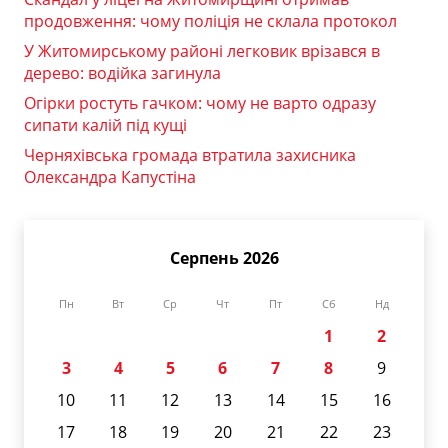
продовження: чому поліція не склала протокол
У Житомирському районі легковик врізався в
дерево: водійка загинула
Огірки ростуть гачком: чому не варто одразу
сипати калій під кущі
Черняхівська громада втратила захисника
Олександра Капустіна
Серпень 2026
Пн
Вт
Ср
Чт
Пт
Сб
Нд
1
2
3
4
5
6
7
8
9
10
11
12
13
14
15
16
17
18
19
20
21
22
23