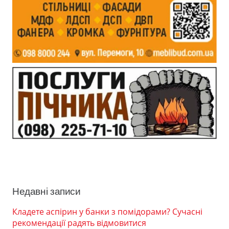
Недавні записи
Кладете аспірин у банки з помідорами? Сучасні
рекомендації радять відмовитися