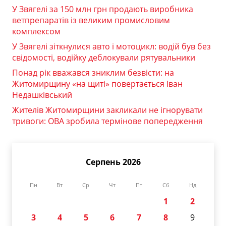
У Звягелі за 150 млн грн продають виробника
ветпрепаратів із великим промисловим
комплексом
У Звягелі зіткнулися авто і мотоцикл: водій був без
свідомості, водійку деблокували рятувальники
Понад рік вважався зниклим безвісти: на
Житомирщину «на щиті» повертається Іван
Недашківський
Жителів Житомирщини закликали не ігнорувати
тривоги: ОВА зробила термінове попередження
Серпень 2026
Пн
Вт
Ср
Чт
Пт
Сб
Нд
1
2
3
4
5
6
7
8
9