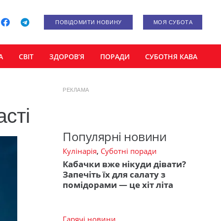
ПОВІДОМИТИ НОВИНУ
МОЯ СУБОТА
А
СВІТ
ЗДОРОВ’Я
ПОРАДИ
СУБОТНЯ КАВА
РЕКЛАМА
асті
Популярні новини
Кулінарія
,
Суботні поради
Кабачки вже нікуди дівати?
Запечіть їх для салату з
помідорами — це хіт літа
Гарячі новини