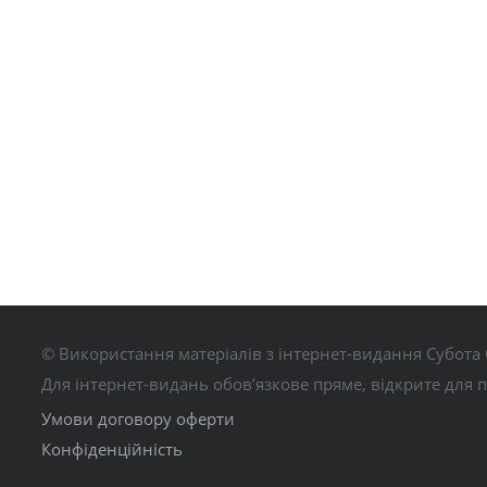
© Використання матеріалів з інтернет-видання Субота 
Для інтернет-видань обов’язкове пряме, відкрите для 
Умови договору оферти
Конфіденційність