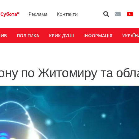
“Субота”
Реклама
Контакти
ЗИВ
ПОЛІТИКА
КРИК ДУШІ
ІНФОРМАЦІЯ
УКРАЇН
фону по Житомиру та обл