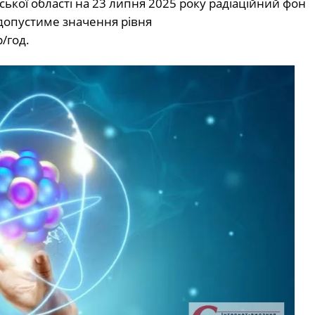
кої області на 23 липня 2025 року радіаційний фон
допустиме значення рівня
/год.