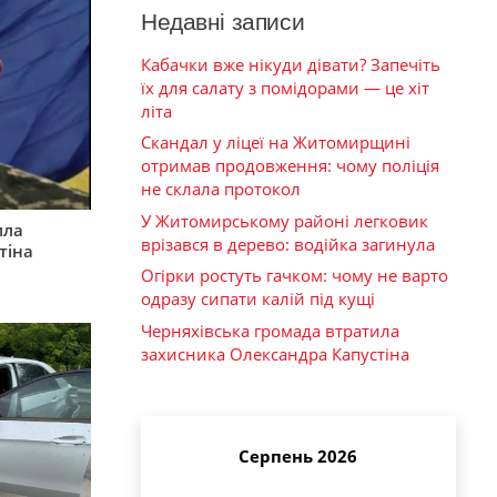
Недавні записи
Кабачки вже нікуди дівати? Запечіть
їх для салату з помідорами — це хіт
літа
Скандал у ліцеї на Житомирщині
отримав продовження: чому поліція
не склала протокол
У Житомирському районі легковик
ила
врізався в дерево: водійка загинула
тіна
Огірки ростуть гачком: чому не варто
одразу сипати калій під кущі
Черняхівська громада втратила
захисника Олександра Капустіна
Серпень 2026