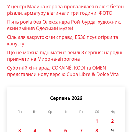
У центрі Малина корова провалилася в люк: бетон
різали, арматуру відгинали три години. ФОТО
П’ять років без Олександра Ройтбурда: художник,
який змінив Одеський музей
Сіль для закруток: чи справді Е536 псує огірки та
капусту
Що не можна піднімати із землі 8 серпня: народні
прикмети на Мирона-вітрогона
Суботній хіт-парад: COKAINÉ, KODI та OMEN
представили нову версію Cuba Libre & Dolce Vita
Серпень 2026
Пн
Вт
Ср
Чт
Пт
Сб
Нд
1
2
3
4
5
6
7
8
9