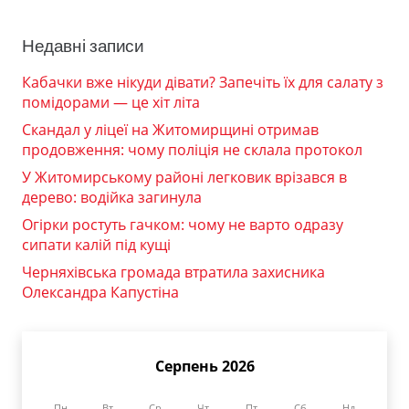
Недавні записи
Кабачки вже нікуди дівати? Запечіть їх для салату з
помідорами — це хіт літа
Скандал у ліцеї на Житомирщині отримав
продовження: чому поліція не склала протокол
У Житомирському районі легковик врізався в
дерево: водійка загинула
Огірки ростуть гачком: чому не варто одразу
сипати калій під кущі
Черняхівська громада втратила захисника
Олександра Капустіна
Серпень 2026
Пн
Вт
Ср
Чт
Пт
Сб
Нд