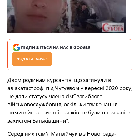
ПІДПИШІТЬСЯ НА НАС В GOOGLE
ДОДАТИ ЗАРАЗ
Двом родинам курсантів, що загинули в
авіакатастрофі під Чугуєвом у вересні 2020 року,
не дали статусу члена сім’ї загиблого
військовослужбовця, оскільки “виконання
ними військових обов’язків не були пов’язані із
захистом Батьківщини”.
Серед них і сім’я Матвійчуків з Новограда-