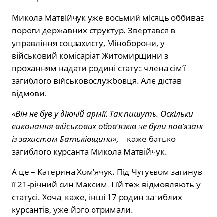
Микола Матвійчук уже восьмий місяць оббиває
пороги державних структур. Звертався в
управління соцзахисту, Міноборони, у
військовий комісаріат Житомирщини з
проханням надати родині статус члена сім’ї
загиблого військовослужбовця. Але дістав
відмови.
«Він не був у діючій армії. Так пишуть. Оскільки
виконання військових обов’язків не були пов’язані
із захистом Батьківщини»,
– каже батько
загиблого курсанта Микола Матвійчук.
А це – Катерина Хом’ячук. Під Чугуєвом загинув
її 21-річний син Максим. І їй теж відмовляють у
статусі. Хоча, каже, інші 17 родин загиблих
курсантів, уже його отримали.