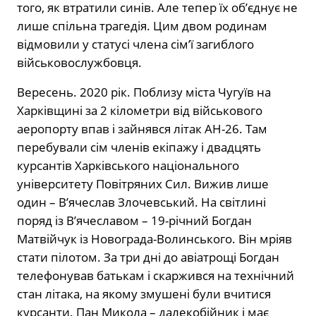
того, як втратили синів. Але тепер їх об’єднує не
лише спільна трагедія. Цим двом родинам
відмовили у статусі члена сім’ї загиблого
військовослужбовця.
Вересень. 2020 рік. Поблизу міста Чугуїв на
Харківщині за 2 кілометри від військового
аеропорту впав і зайнявся літак АН-26. Там
перебували сім членів екіпажу і двадцять
курсантів Харківського національного
університету Повітряних Сил. Вижив лише
один – В’ячеслав Злочевський. На світлині
поряд із В’ячеславом – 19-річний Богдан
Матвійчук із Новограда-Волинського. Він мріяв
стати пілотом. За три дні до авіатрощі Богдан
телефонував батькам і скаржився на технічний
стан літака, на якому змушені були вчитися
курсанти. Пан Микола – далекобійник і має