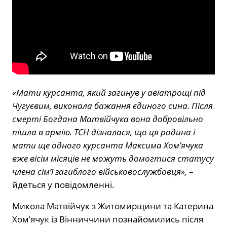
«Мати курсанта, який загинув у авіатрощі під
Чугуєвим, виконала бажання єдиного сина. Після
смерті Богдана Матвійчука вона добровільно
пішла в армію. ТСН дізналася, що ця родина і
мати ще одного курсанта Максима Хом’ячука
вже вісім місяців не можуть домогтися статусу
члена сім’ї загиблого військовослужбовця»,
–
йдеться у повідомленні.
Микола Матвійчук з Житомирщини та Катерина
Хом’ячук із Вінниччини познайомились після