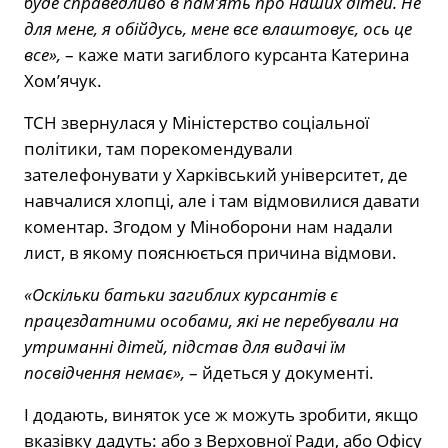
буде справедливо в пам’ять про наших дітей. Не
для мене, я обійдусь, мене все влаштовує, ось це
все»,
– каже мати загиблого курсанта Катерина
Хом’ячук.
ТСН звернулася у Міністерство соціальної
політики, там порекомендували
зателефонувати у Харківський університет, де
навчалися хлопці, але і там відмовилися давати
коментар. Згодом у Міноборони нам надали
лист, в якому пояснюється причина відмови.
«Оскільки батьки загиблих курсантів є
працездатними особами, які не перебували на
утриманні дітей, підстав для видачі їм
посвідчення немає»,
– йдеться у документі.
І додають, виняток усе ж можуть зробити, якщо
вказівку дадуть: або з Верховної Ради, або Офісу