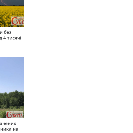
и без
 4 тисячі
начених
зника на