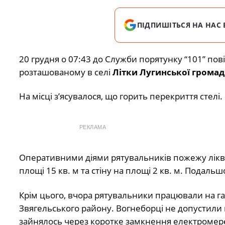
ПІДПИШІТЬСЯ НА НАС 
20 грудня о 07:43 до Служби порятунку “101” п
розташованому в селі
Літки Лугинської грома
На місці зʼясувалося, що горить перекриття стелі
РЕКЛАМА
Оперативними діями рятувальників пожежу ліквід
площі 15 кв. м та стіну на площі 2 кв. м. Подал
Крім цього, вчора рятувальники працювали на гас
Звягельського району. Вогнеборці не допустили
зайнялось через коротке замкнення електромереж