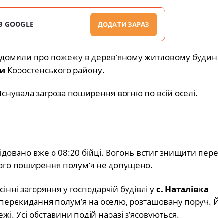
В GOOGLE
ДОДАТИ ЗАРАЗ
овідомили про пожежу в дерев’яному житловому будин
ди
Коростенського району.
. Існувала загроза поширення вогню по всій оселі.
овано вже о 08:20 бійці. Вогонь встиг знищити пере
ьшого поширення полум’я не допущено.
інні загоряння у господарчій будівлі у
с. Наталівка
 перекидання полум’я на оселю, розташовану поруч. 
і. Усі обставини подій наразі з’ясовуються.