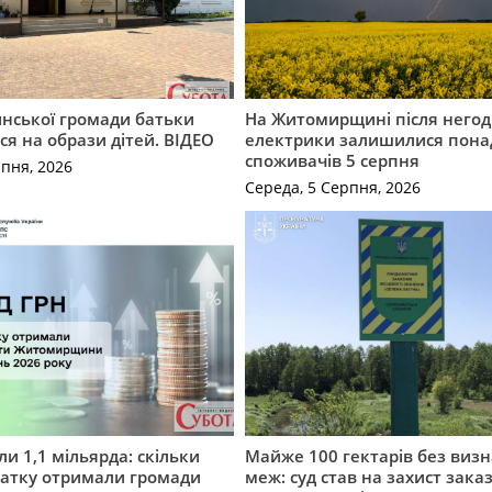
инської громади батьки
На Житомирщині після негод
я на образи дітей. ВІДЕО
електрики залишилися понад
споживачів 5 серпня
рпня, 2026
Середа, 5 Серпня, 2026
и 1,1 мільярда: скільки
Майже 100 гектарів без виз
датку отримали громади
меж: суд став на захист зака