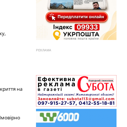
ку,
РЕКЛАМА
криття на
Ймовірно