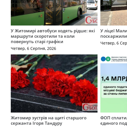
У Житомирі автобуси ходять рідше: які
У ліцеї Мал
маршрути скоротили та коли
поскаржилис
повернуть старі графіки
Четвер, 6 Се
Четвер, 6 Серпня, 2026
Житомир зустрів на щиті старшого
ФОП сплатил
сержанта Ігоря Тандуру
єдиного по