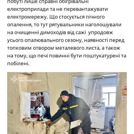
побуті лише справні обігрівальні
електроприлади та не перевантажувати
електромережу. Що стосується пічного
опалення, то тут рятувальники наголошували
на очищенні димоходів від сажі
упродовж
усього опалювального сезону, наявності перед
топковим отвором металевого листа, а також
на тому, що печі повинні бути поштукатурені та
побілені.