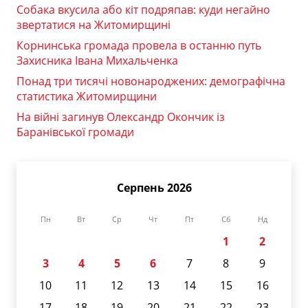
Собака вкусила або кіт подряпав: куди негайно
звертатися на Житомирщині
Корнинська громада провела в останню путь
Захисника Івана Михальченка
Понад три тисячі новонароджених: демографічна
статистика Житомирщини
На війні загинув Олександр Окончик із
Баранівської громади
Серпень 2026
Пн
Вт
Ср
Чт
Пт
Сб
Нд
1
2
3
4
5
6
7
8
9
10
11
12
13
14
15
16
17
18
19
20
21
22
23