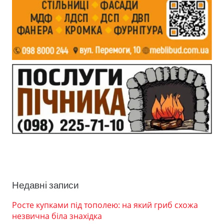
Недавні записи
Росте купками під тополею: на який гриб схожа
незвична біла знахідка