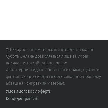
© Використання матеріалів з інтернет-видання
Субота Онлайн дозволяється лише за умови
посилання на сайт subota.online
Для інтернет-видань обов’язкове пряме, відкрите
для пошукових систем гіперпосилання у першому
абзаці на конкретний матеріал.
Умови договору оферти
Конфіденційність