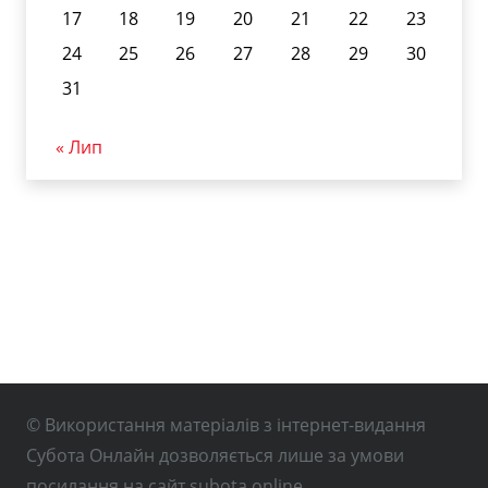
17
18
19
20
21
22
23
24
25
26
27
28
29
30
31
« Лип
© Використання матеріалів з інтернет-видання
Субота Онлайн дозволяється лише за умови
посилання на сайт subota.online