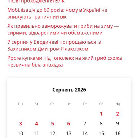
після проходження ВЛК
Мобілізація до 60 років: чому в Україні не
знижують граничний вік
Як правильно заморожувати гриби на зиму —
сирими, відвареними чи обсмаженими
7 серпня у Бердичеві попрощаються із
Захисником Дмитром Плаксюком
Росте купками під тополею: на який гриб схожа
незвична біла знахідка
Серпень 2026
Пн
Вт
Ср
Чт
Пт
Сб
Нд
1
2
3
4
5
6
7
8
9
10
11
12
13
14
15
16