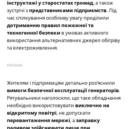
інструктажі у старостатах громад
, а також
зустрічі з
представниками підприємств
. Під
час спілкування особливу увагу приділили
дотриманню правил пожежної та
техногенної безпеки
в умовах активного
використання альтернативних джерел обігріву
та електроживлення.
РЕКЛАМА
Жителям і підприємцям детально роз’яснили
вимоги безпечної експлуатації генераторів
.
Рятувальники наголосили, що таке обладнання
необхідно використовувати
виключно на
відкритому повітрі
, не допускати
перевантаження мережі
, а
заправку
паливом здійснювати лише при