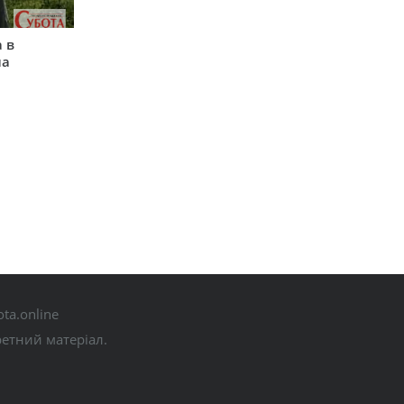
 в
на
ta.online
ретний матеріал.