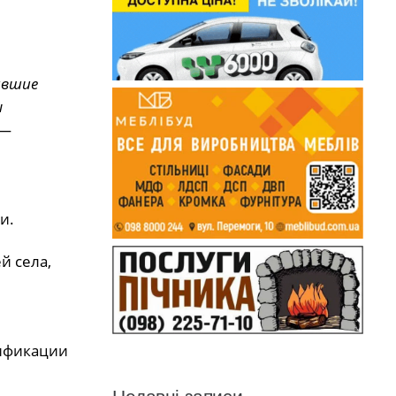
авшие
ы
 —
и.
й села,
лификации