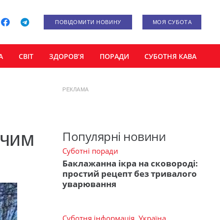
ПОВІДОМИТИ НОВИНУ
МОЯ СУБОТА
А
СВІТ
ЗДОРОВ’Я
ПОРАДИ
СУБОТНЯ КАВА
РЕКЛАМА
ячим
Популярні новини
Суботні поради
Баклажанна ікра на сковороді:
простий рецепт без тривалого
уварювання
Суботня інформація
,
Україна