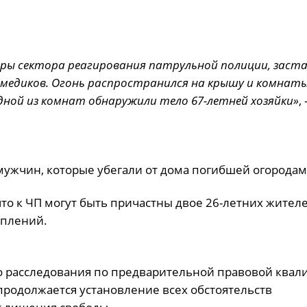
ры сектора реагирования патрульной полиции, заст
и медиков. Огонь распространился на крышу и комнат
дной из комнат обнаружили тело 67-летней хозяйки»
,
мужчин, которые убегали от дома погибшей огородам
то к ЧП могут быть причастны двое 26-летних жителе
уплений.
го расследования по предварительной правовой ква
 продолжается установление всех обстоятельств