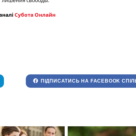
т лишения свободы.
аналі
Субота Онлайн
ПІДПИСАТИСЬ НА FACEBOOK СПІЛ