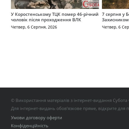
У Коростенському ТЦК помер 46-річний
7 серпня у 
чоловік після проходження ВЛК
Захисником
Четвер, 6 Серпня, 2026
Четвер, 6 Се
© Використання матеріалів з інтернет-видання Субота 
Для інтернет-видань обов’язкове пряме, відкрите для 
Умови договору оферти
Конфіденційність