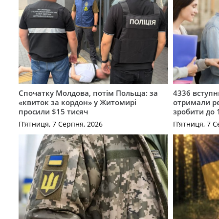
Спочатку Молдова, потім Польща: за
4336 вступ
«квиток за кордон» у Житомирі
отримали ре
просили $15 тисяч
зробити до 
П’ятниця, 7 Серпня, 2026
П’ятниця, 7 С