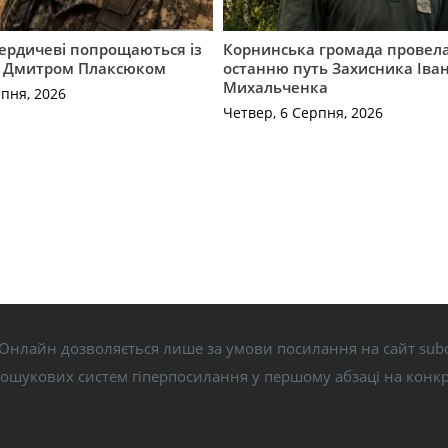
Бердичеві попрощаються із
Корнинська громада провела
 Дмитром Плаксюком
останню путь Захисника Іва
Михальченка
рпня, 2026
Четвер, 6 Серпня, 2026
Онлайн дозволяється лише за умови посилання на сайт subo
пошукових систем гіперпосилання у першому абзаці на конк