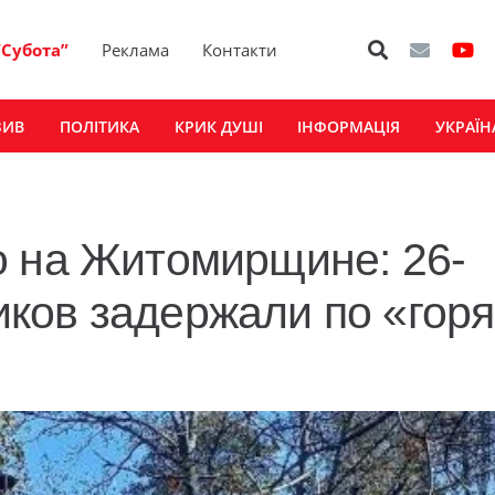
“Субота”
Реклама
Контакти
ЗИВ
ПОЛІТИКА
КРИК ДУШІ
ІНФОРМАЦІЯ
УКРАЇН
о на Житомирщине: 26-
ков задержали по «гор