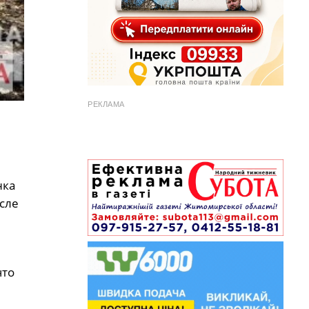
РЕКЛАМА
нка
сле
что