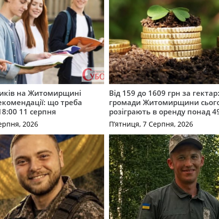
ників на Житомирщині
Від 159 до 1609 грн за гектар:
комендації: що треба
громади Житомирщини сьог
18:00 11 серпня
розіграють в оренду понад 4
ерпня, 2026
П’ятниця, 7 Серпня, 2026