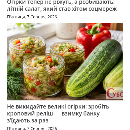
Огірки тепер не ріжуть, а розбивають:
літній салат, який став хітом соцмереж
П’ятниця, 7 Серпня, 2026
Не викидайте великі огірки: зробіть
кроповий реліш — взимку банку
з’їдають за раз
П’ятниця, 7 Серпня, 2026