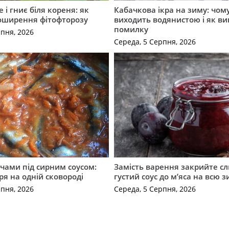
 і гниє біля кореня: як
Кабачкова ікра на зиму: чом
оширення фітофторозу
виходить водянистою і як в
помилку
рпня, 2026
Середа, 5 Серпня, 2026
чами під сирним соусом:
Замість варення закрийте сл
ря на одній сковороді
густий соус до м’яса на всю 
рпня, 2026
Середа, 5 Серпня, 2026