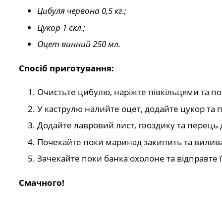
Цибуля червона 0,5 кг.;
Цукор 1 скл.;
Оцет винний 250 мл.
Спосіб приготування:
Очистьте цибулю, наріжте півкільцями та пок
У каструлю налийте оцет, додайте цукор та п
Додайте лавровий лист, гвоздику та перець 
Почекайте поки маринад закипить та вилива
Зачекайте поки банка охолоне та відправте ї
Смачного!