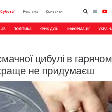
“Субота”
Реклама
Контакти
ЗИВ
ПОЛІТИКА
КРИК ДУШІ
ІНФОРМАЦІЯ
УКРАЇН
мачної цибулі в гарячом
 краще не придумаєш