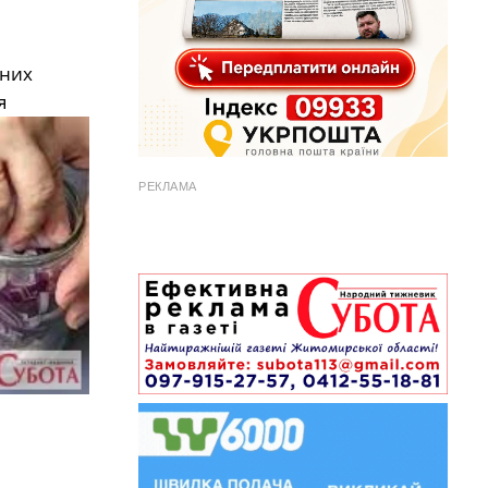
тних
я
РЕКЛАМА