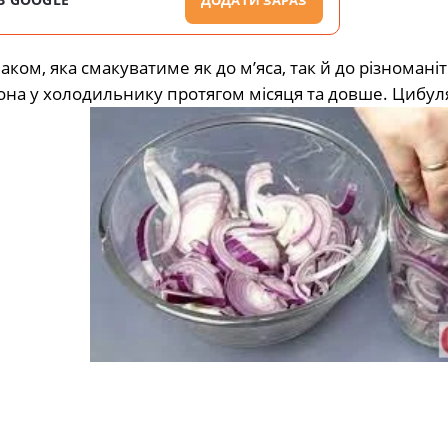
ДОДАТИ ЗАРАЗ
ом, яка смакуватиме як до м’яса, так й до різномані
вона у холодильнику протягом місяця та довше. Цибул