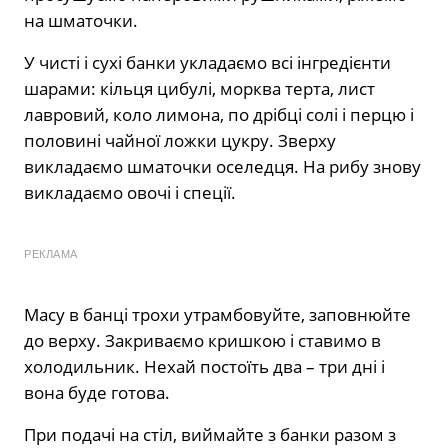
на шматочки.
У чисті і сухі банки укладаємо всі інгредієнти
шарами: кільця цибулі, морква терта, лист
лавровий, коло лимона, по дрібці солі і перцю і
половині чайної ложки цукру. Зверху
викладаємо шматочки оселедця. На рибу знову
викладаємо овочі і спеції.
РЕКЛАМА
Масу в банці трохи утрамбовуйте, заповнюйте
до верху. Закриваємо кришкою і ставимо в
холодильник. Нехай постоїть два – три дні і
вона буде готова.
При подачі на стіл, виймайте з банки разом з