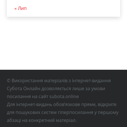
« Лип
© Використання матеріалів з інтернет-видання
Субота Онлайн дозволяється лише за умови
посилання на сайт subota.online
Для інтернет-видань обов’язкове пряме, відкрите
для пошукових систем гіперпосилання у першому
абзаці на конкретний матеріал.