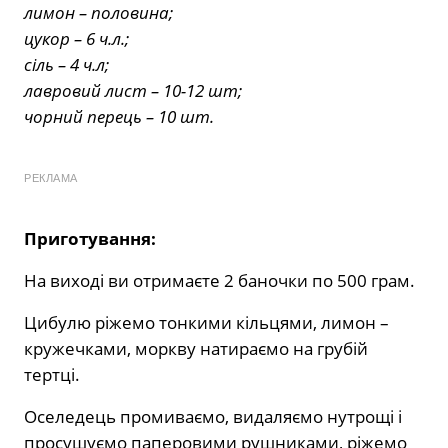
лимон – половина;
цукор – 6 ч.л.;
сіль – 4 ч.л;
лавровий лист – 10-12 шт;
чорний перець – 10 шт.
РЕКЛАМА
Приготування:
На виході ви отримаєте 2 баночки по 500 грам.
Цибулю ріжемо тонкими кільцями, лимон –
кружечками, моркву натираємо на грубій
тертці.
Оселедець промиваємо, видаляємо нутрощі і
просушуємо паперовими рушниками, ріжемо