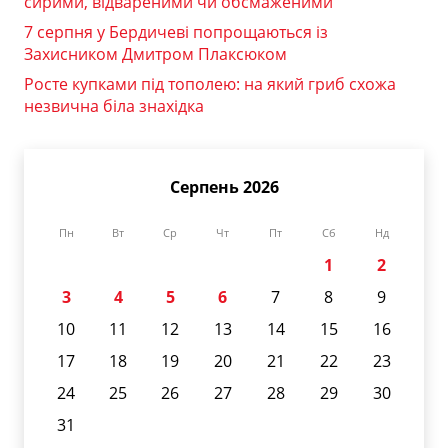
сирими, відвареними чи обсмаженими
7 серпня у Бердичеві попрощаються із
Захисником Дмитром Плаксюком
Росте купками під тополею: на який гриб схожа
незвична біла знахідка
Серпень 2026
Пн
Вт
Ср
Чт
Пт
Сб
Нд
1
2
3
4
5
6
7
8
9
10
11
12
13
14
15
16
17
18
19
20
21
22
23
24
25
26
27
28
29
30
31