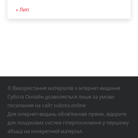
« Лип
© Використання матеріалів з інтернет-видання
Субота Онлайн дозволяється лише за умови
посилання на сайт subota.online
Для інтернет-видань обов’язкове пряме, відкрите
для пошукових систем гіперпосилання у першому
абзаці на конкретний матеріал.