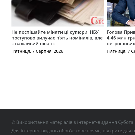
Не поспішайте міняти ці купюри: НБУ
Голова Прив
поступово вилучає п’ять номіналів, але
4,46 млн грн
є важливий нюанс
негрошових
П’ятниця, 7 Серпня, 2026
П’ятниця, 7 С
© Використання матеріалів з інтернет-видання Субота 
Для інтернет-видань обов’язкове пряме, відкрите для 