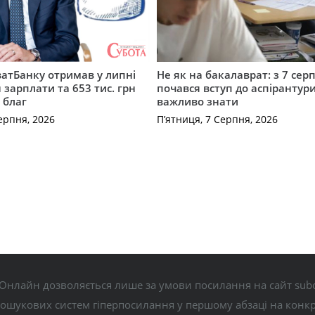
атБанку отримав у липні
Не як на бакалаврат: з 7 сер
 зарплати та 653 тис. грн
почався вступ до аспірантур
 благ
важливо знати
ерпня, 2026
П’ятниця, 7 Серпня, 2026
Онлайн дозволяється лише за умови посилання на сайт subo
пошукових систем гіперпосилання у першому абзаці на конк