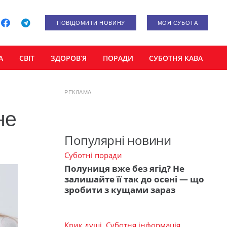
ПОВІДОМИТИ НОВИНУ
МОЯ СУБОТА
А
СВІТ
ЗДОРОВ’Я
ПОРАДИ
СУБОТНЯ КАВА
РЕКЛАМА
не
Популярні новини
Суботні поради
Полуниця вже без ягід? Не
залишайте її так до осені — що
зробити з кущами зараз
Крик душі
,
Суботня інформація