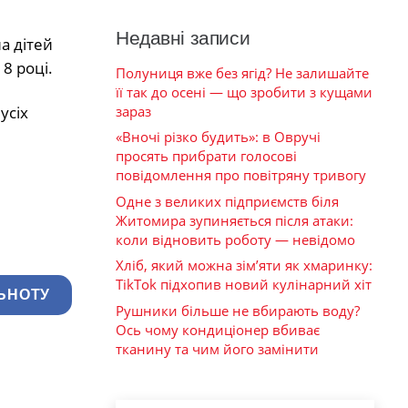
Недавні записи
на дітей
8 році.
Полуниця вже без ягід? Не залишайте
її так до осені — що зробити з кущами
зараз
усіх
«Вночі різко будить»: в Овручі
просять прибрати голосові
повідомлення про повітряну тривогу
Одне з великих підприємств біля
Житомира зупиняється після атаки:
коли відновить роботу — невідомо
Хліб, який можна зім’яти як хмаринку:
TikTok підхопив новий кулінарний хіт
ЬНОТУ
Рушники більше не вбирають воду?
Ось чому кондиціонер вбиває
тканину та чим його замінити