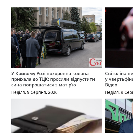
У Кривому Розі похоронна колона
Світоліна п
приїхала до ТЦК: просили відпустити
у чвертьфін
сина попрощатися з матір’ю
Відео
Неділя, 9 Серпня, 2026
Неділя, 9 Сер