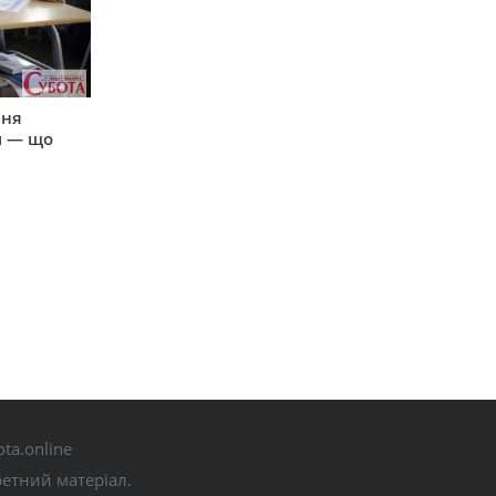
пня
и — що
ta.online
ретний матеріал.