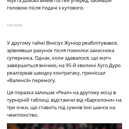
Мукта Діахабі вивів гостей уперед, забивши
головою після подачі з кутового.
​
РЕКЛАМА
У другому таймі Вінісіус Жуніор реабілітувався,
зрівнявши рахунок після помилки захисника
суперника.
Однак, коли здавалося, що матч
завершиться внічию, на 95-й хвилині Хуго Дуро
реалізував швидку контратаку, принісши
«Валенсії» перемогу.
​
Ця поразка залишає «Реал» на другому місці в
турнірній таблиці, відстаючи від «Барселони» на
три очки, що ставить під сумнів їхні шанси на
чемпіонство.