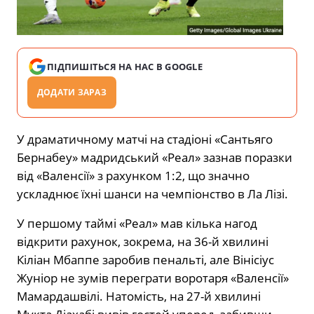
ПІДПИШІТЬСЯ НА НАС В GOOGLE
ДОДАТИ ЗАРАЗ
У драматичному матчі на стадіоні «Сантьяго
Бернабеу» мадридський «Реал» зазнав поразки
від «Валенсії» з рахунком 1:2, що значно
ускладнює їхні шанси на чемпіонство в Ла Лізі.
​
У першому таймі «Реал» мав кілька нагод
відкрити рахунок, зокрема, на 36-й хвилині
Кіліан Мбаппе заробив пенальті, але Вінісіус
Жуніор не зумів переграти воротаря «Валенсії»
Мамардашвілі.
Натомість, на 27-й хвилині