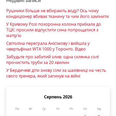
Недавні записи
Рушники більше не вбирають воду? Ось чому
кондиціонер вбиває тканину та чим його замінити
У Кривому Розі похоронна колона приїхала до
ТЦК: просили відпустити сина попрощатися з
матір’ю
Світоліна переграла Анісімову і вийшла у
чвертьфінал WTA 1000 у Торонто. Відео
Забудьте про забитий злив: одна склянка солі
прочистить труби за 20 хвилин
У Бердичеві діти знову сіли за шахівниці на честь
свого тренера, який загинув на війні
Серпень 2026
Пн
Вт
Ср
Чт
Пт
Сб
Нд