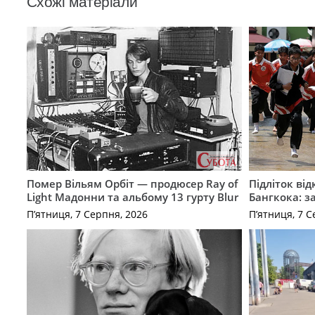
Схожі матеріали
Помер Вільям Орбіт — продюсер Ray of
Підліток від
Light Мадонни та альбому 13 гурту Blur
Бангкока: з
П’ятниця, 7 Серпня, 2026
П’ятниця, 7 С