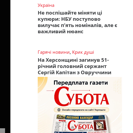
Україна
Не поспішайте міняти ці
купюри: НБУ поступово
вилучає п’ять номіналів, але є
важливий нюанс
Гарячі новини
,
Крик душі
На Херсонщині загинув 51-
річний головний сержант
Сергій Капітан з Овруччини