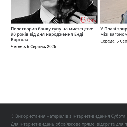
Перетворив банку супу на мистецтво:
У Празі три
98 років від дня народження Енді
між вагоно
Воргола
Середа, 5 Се
Четвер, 6 Серпня, 2026
© Використання матеріалів з інтернет-видання Субота 
Для інтернет-видань обов’язкове пряме, відкрите для 