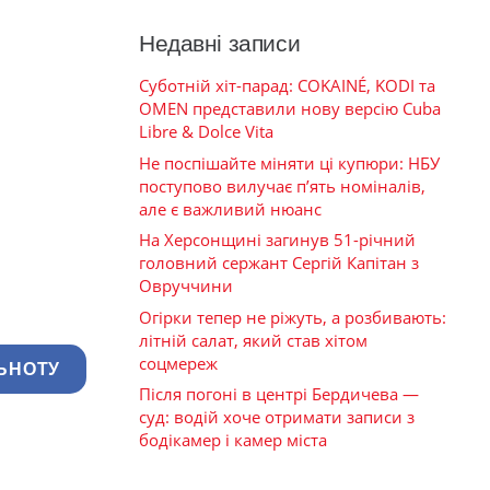
Недавні записи
Суботній хіт-парад: COKAINÉ, KODI та
OMEN представили нову версію Cuba
Libre & Dolce Vita
Не поспішайте міняти ці купюри: НБУ
поступово вилучає п’ять номіналів,
але є важливий нюанс
На Херсонщині загинув 51-річний
головний сержант Сергій Капітан з
Овруччини
Огірки тепер не ріжуть, а розбивають:
літній салат, який став хітом
соцмереж
ЬНОТУ
Після погоні в центрі Бердичева —
суд: водій хоче отримати записи з
бодікамер і камер міста