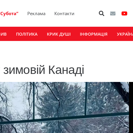
“Субота”
Реклама
Контакти
ЗИВ
ПОЛІТИКА
КРИК ДУШІ
ІНФОРМАЦІЯ
УКРАЇН
у зимовій Канаді