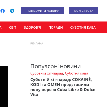
ПОВІДОМИТИ НОВИНУ
МОЯ СУБОТА
А
СВІТ
ЗДОРОВ’Я
ПОРАДИ
СУБОТНЯ КАВА
РЕКЛАМА
Популярні новини
Суботній хіт-парад
,
Суботня кава
Суботній хіт-парад: COKAINÉ,
KODI та OMEN представили
нову версію Cuba Libre & Dolce
Vita