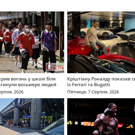
крив вогонь у школі біля
Кріштіану Роналду показав с
агинули восьмеро людей
із Ferrari та Bugatti
ерпня, 2026
П’ятниця, 7 Серпня, 2026