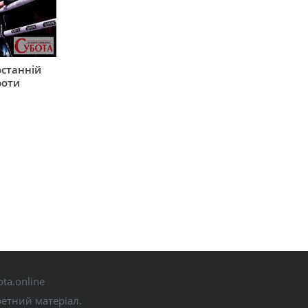
останній
роти
ta.online
ретний матеріал.