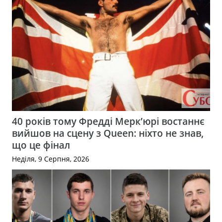
40 років тому Фредді Мерк’юрі востаннє
вийшов на сцену з Queen: ніхто не знав,
що це фінал
Неділя, 9 Серпня, 2026