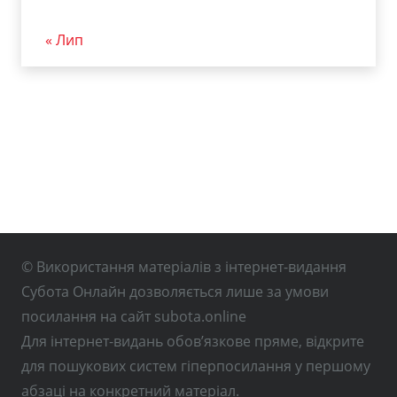
« Лип
© Використання матеріалів з інтернет-видання
Субота Онлайн дозволяється лише за умови
посилання на сайт subota.online
Для інтернет-видань обов’язкове пряме, відкрите
для пошукових систем гіперпосилання у першому
абзаці на конкретний матеріал.