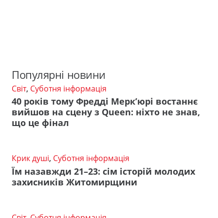
Популярні новини
Світ
,
Суботня інформація
40 років тому Фредді Мерк’юрі востаннє
вийшов на сцену з Queen: ніхто не знав,
що це фінал
Крик душі
,
Суботня інформація
Їм назавжди 21–23: сім історій молодих
захисників Житомирщини
Світ
,
Суботня інформація