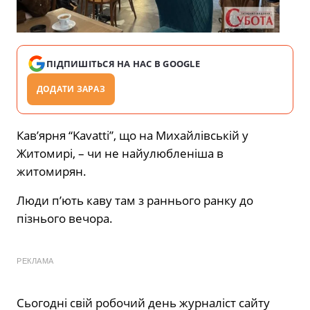
ПІДПИШІТЬСЯ НА НАС В GOOGLE
ДОДАТИ ЗАРАЗ
Кав’ярня “Kavatti”, що на Михайлівській у
Житомирі, – чи не найулюбленіша в
житомирян.
Люди п’ють каву там з раннього ранку до
пізнього вечора.
РЕКЛАМА
Сьогодні свій робочий день журналіст сайту