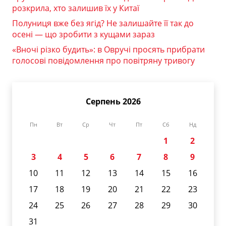
розкрила, хто залишив їх у Китаї
Полуниця вже без ягід? Не залишайте її так до
осені — що зробити з кущами зараз
«Вночі різко будить»: в Овручі просять прибрати
голосові повідомлення про повітряну тривогу
Серпень 2026
Пн
Вт
Ср
Чт
Пт
Сб
Нд
1
2
3
4
5
6
7
8
9
10
11
12
13
14
15
16
17
18
19
20
21
22
23
24
25
26
27
28
29
30
31