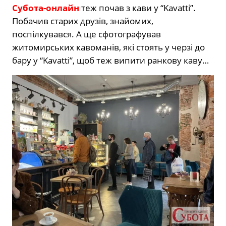
Субота-онлайн
теж почав з кави у “Kavatti”.
Побачив старих друзів, знайомих,
поспілкувався. А ще сфотографував
житомирських кавоманів, які стоять у черзі до
бару у “Kavatti”, щоб теж випити ранкову каву…