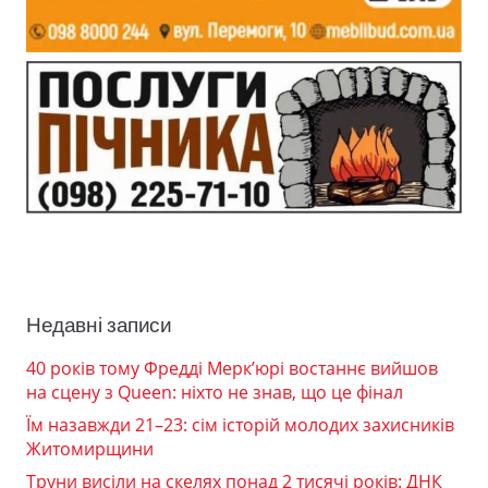
Недавні записи
40 років тому Фредді Мерк’юрі востаннє вийшов
на сцену з Queen: ніхто не знав, що це фінал
Їм назавжди 21–23: сім історій молодих захисників
Житомирщини
Труни висіли на скелях понад 2 тисячі років: ДНК