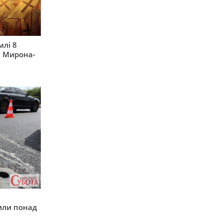
млі 8
а Мирона-
у
или понад