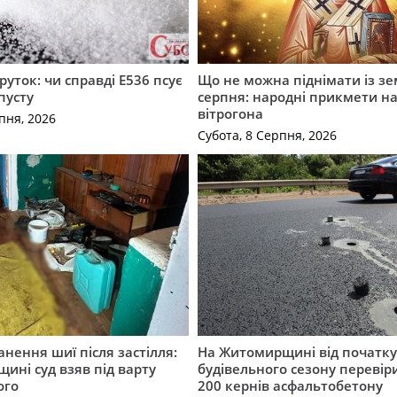
руток: чи справді Е536 псує
Що не можна піднімати із зе
пусту
серпня: народні прикмети н
вітрогона
пня, 2026
Субота, 8 Серпня, 2026
нення шиї після застілля:
На Житомирщині від початк
щині суд взяв під варту
будівельного сезону перевір
ого
200 кернів асфальтобетону