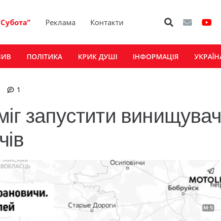
“Субота”
Реклама
Контакти
ЗИВ
ПОЛІТИКА
КРИК ДУШІ
ІНФОРМАЦІЯ
УКРАЇН
коментар
1
іг запустити винищувач 
чів