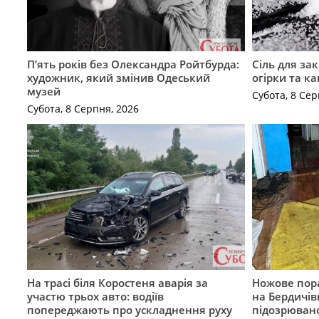
П’ять років без Олександра Ройтбурда:
Сіль для зак
художник, який змінив Одеський
огірки та ка
музей
Субота, 8 Сер
Субота, 8 Серпня, 2026
На трасі біля Коростеня аварія за
Ножове пора
участю трьох авто: водіїв
на Бердичів
попереджають про ускладнення руху
підозрюван