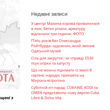
Недавні записи
У центрі Малина корова провалилася
в люк: бетон різали, арматуру
відгинали три години. ФОТО
П’ять років без Олександра
Ройтбурда: художник, який змінив
Одеський музей
Сіль для закруток: чи справді Е536
псує огірки та капусту
Що не можна піднімати із землі 8
серпня: народні прикмети на
Мирона-вітрогона
Суботній хіт-парад: COKAINÉ, KODI та
OMEN представили нову версію Cuba
щені з
Libre & Dolce Vita