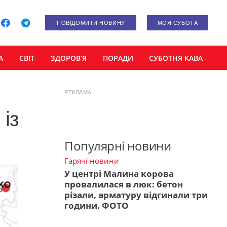
ПОВІДОМИТИ НОВИНУ
МОЯ СУБОТА
А
СВІТ
ЗДОРОВ’Я
ПОРАДИ
СУБОТНЯ КАВА
РЕКЛАМА
із
Популярні новини
Гарячі новини
У центрі Малина корова
провалилася в люк: бетон
різали, арматуру відгинали три
години. ФОТО