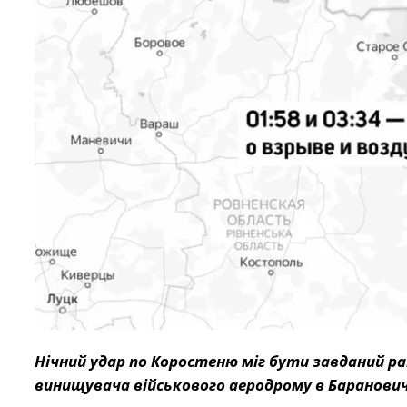
Нічний удар по Коростеню міг бути завданий ра
винищувача військового аеродрому в Барановича