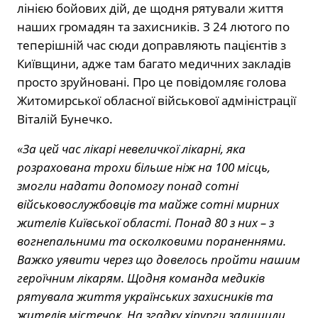
лінією бойових дій, де щодня рятували життя
наших громадян та захисників. З 24 лютого по
теперішній час сюди доправляють пацієнтів з
Київщини, адже там багато медичних закладів
просто зруйновані. Про це повідомляє голова
Житомирської обласної військової адміністрації
Віталій Бунечко.
«За цей час лікарі невеличкої лікарні, яка
розрахована трохи більше ніж на 100 місць,
змогли надати допомогу понад сотні
військовослужбовців та майже сотні мирних
жителів Київської області. Понад 80 з них – з
вогнепальними та осколковими пораненнями.
Важко уявити через що довелось пройти нашим
героїчним лікарям. Щодня команда медиків
рятувала життя українських захисників та
жителів містечок. На згадку хірурги залишили