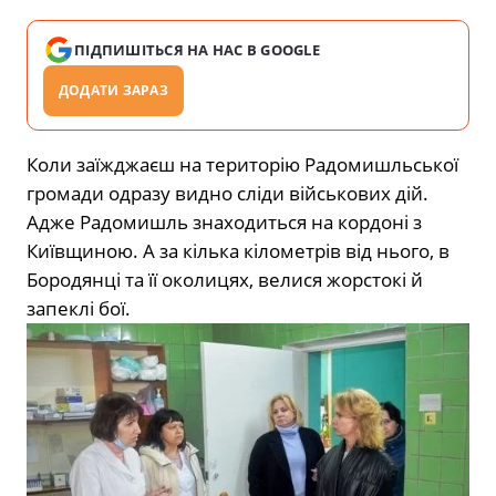
ПІДПИШІТЬСЯ НА НАС В GOOGLE
ДОДАТИ ЗАРАЗ
Коли заїжджаєш на територію Радомишльської
громади одразу видно сліди військових дій.
Адже Радомишль знаходиться на кордоні з
Київщиною. А за кілька кілометрів від нього, в
Бородянці та її околицях, велися жорстокі й
запеклі бої.