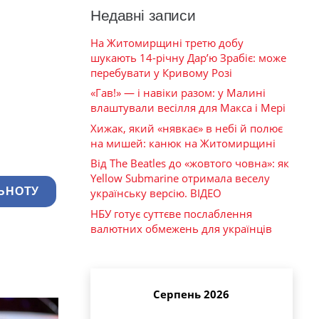
Недавні записи
На Житомирщині третю добу
шукають 14-річну Дар’ю Зрабіє: може
перебувати у Кривому Розі
«Гав!» — і навіки разом: у Малині
влаштували весілля для Макса і Мері
Хижак, який «нявкає» в небі й полює
на мишей: канюк на Житомирщині
Від The Beatles до «жовтого човна»: як
Yellow Submarine отримала веселу
ЬНОТУ
українську версію. ВІДЕО
НБУ готує суттєве послаблення
валютних обмежень для українців
Серпень 2026