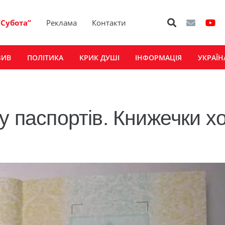
“Субота”
Реклама
Контакти
ЗИВ
ПОЛІТИКА
КРИК ДУШІ
ІНФОРМАЦІЯ
УКРАЇН
у паспортів. Книжечки х