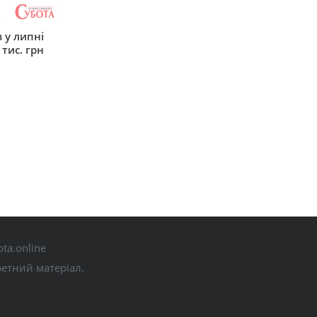
 у липні
 тис. грн
ta.online
ретний матеріал.