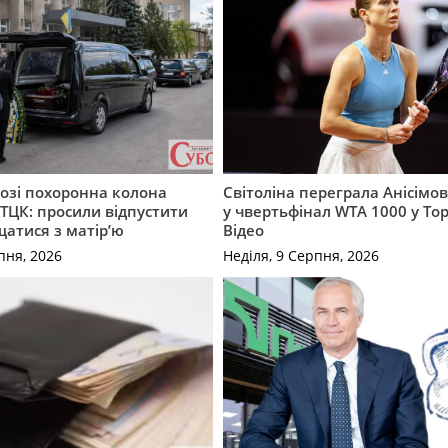
озі похоронна колона
Світоліна переграла Анісімо
 ТЦК: просили відпустити
у чвертьфінал WTA 1000 у То
атися з матір’ю
Відео
пня, 2026
Неділя, 9 Серпня, 2026