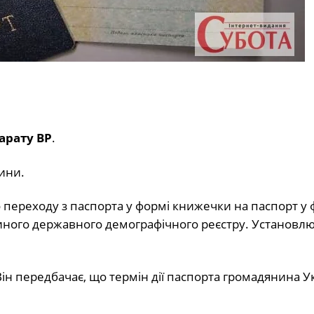
арату ВР
.
ини.
переходу з паспорта у формі книжечки на паспорт у 
диного державного демографічного реєстру. Установл
н передбачає, що термін дії паспорта громадянина Ук