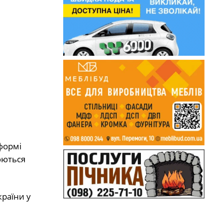
формі
юються
раїни у