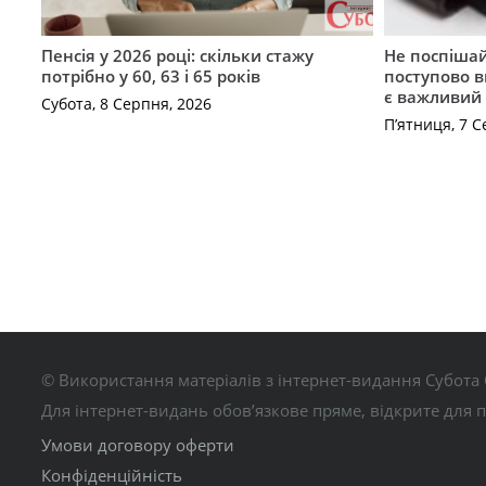
Пенсія у 2026 році: скільки стажу
Не поспішай
потрібно у 60, 63 і 65 років
поступово в
є важливий
Субота, 8 Серпня, 2026
П’ятниця, 7 С
© Використання матеріалів з інтернет-видання Субота 
Для інтернет-видань обов’язкове пряме, відкрите для 
Умови договору оферти
Конфіденційність