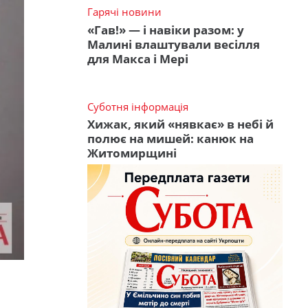
Гарячі новини
«Гав!» — і навіки разом: у
Малині влаштували весілля
для Макса і Мері
Суботня інформація
Хижак, який «нявкає» в небі й
полює на мишей: канюк на
Житомирщині