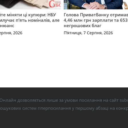
те міняти ці купюри: НБУ
Голова ПриватБанку отримав
илучає п’ять номіналів, але
4,46 млн грн зарплати та 653
 нюанс
негрошових благ
ерпня, 2026
П’ятниця, 7 Серпня, 2026
Онлайн дозволяється лише за умови посилання на сайт subo
пошукових систем гіперпосилання у першому абзаці на конк