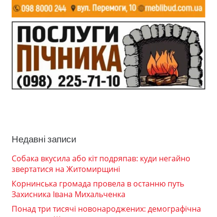
Недавні записи
Собака вкусила або кіт подряпав: куди негайно
звертатися на Житомирщині
Корнинська громада провела в останню путь
Захисника Івана Михальченка
Понад три тисячі новонароджених: демографічна