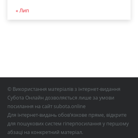
« Лип
© Використання матеріалів з інтернет-видання
Субота Онлайн дозволяється лише за умови
посилання на сайт subota.online
Для інтернет-видань обов’язкове пряме, відкрите
для пошукових систем гіперпосилання у першому
абзаці на конкретний матеріал.