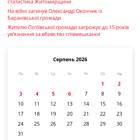
статистика Житомирщини
На війні загинув Олександр Окончик із
Баранівської громади
Жителю Потіївської громади загрожує до 15 років
ув’язнення за вбивство співмешканки
Серпень 2026
Пн
Вт
Ср
Чт
Пт
Сб
Нд
1
2
3
4
5
6
7
8
9
10
11
12
13
14
15
16
17
18
19
20
21
22
23
24
25
26
27
28
29
30
31