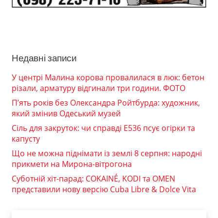
Недавні записи
У центрі Малина корова провалилася в люк: бетон
різали, арматуру відгинали три години. ФОТО
П’ять років без Олександра Ройтбурда: художник,
який змінив Одеський музей
Сіль для закруток: чи справді Е536 псує огірки та
капусту
Що не можна піднімати із землі 8 серпня: народні
прикмети на Мирона-вітрогона
Суботній хіт-парад: COKAINÉ, KODI та OMEN
представили нову версію Cuba Libre & Dolce Vita