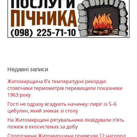
Недавні записи
Житомирщина б’є температурні рекорди:
стовпчики термометрів перевищили показники
1963 року
Гості не одразу вгадують начинку: пиріг із 5–6
цибулин, який зникає зі столу
На Житомирщині рятувальники ліквідували п’ять
пожеж в екосистемах за добу
Спортсмени Житомирщини привезли 12 нагород