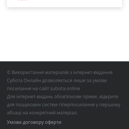
© Використання матеріалів з інтернет-видання
Субота Онлайн дозволяється лише за умови
посилання на сайт subota.online
Для інтернет-видань обов’язкове пряме, відкрите
для пошукових систем гіперпосилання у першому
абзаці на конкретний матеріал.
Умови договору оферти