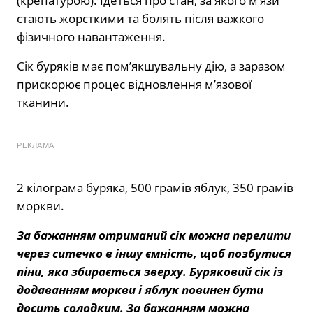
(крепатурою). Ідеться про стан, за якого м’язи
стають жорсткими та болять після важкого
фізичного навантаження.
Сік буряків має пом’якшувальну дію, а заразом
прискорює процес відновлення м’язової
тканини.
РЕКЛАМА
2 кілограма буряка, 500 грамів яблук, 350 грамів
моркви.
За бажанням отриманий сік можна перелити
через ситечко в іншу ємність, щоб позбутися
піни, яка збирається зверху. Буряковий сік із
додаванням моркви і яблук повинен бути
досить солодким. За бажанням можна