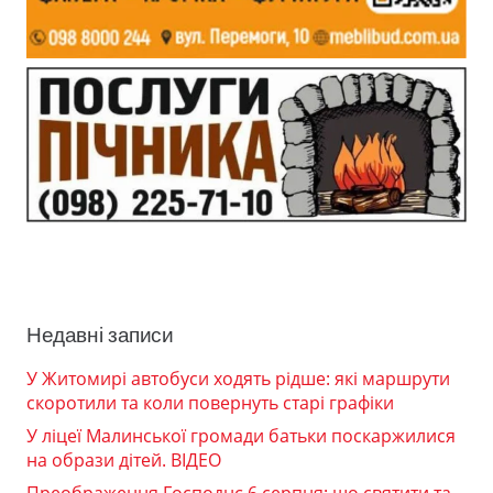
Недавні записи
У Житомирі автобуси ходять рідше: які маршрути
скоротили та коли повернуть старі графіки
У ліцеї Малинської громади батьки поскаржилися
на образи дітей. ВІДЕО
Преображення Господнє 6 серпня: що святити та