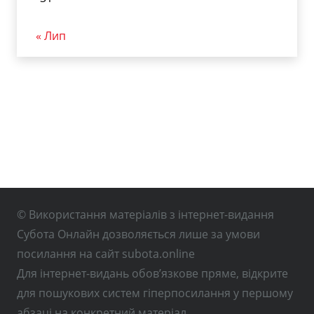
« Лип
© Використання матеріалів з інтернет-видання
Субота Онлайн дозволяється лише за умови
посилання на сайт subota.online
Для інтернет-видань обов’язкове пряме, відкрите
для пошукових систем гіперпосилання у першому
абзаці на конкретний матеріал.