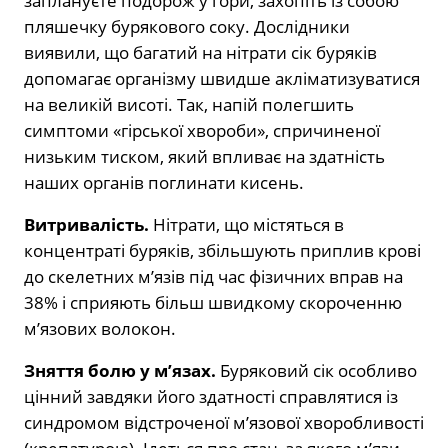
заплануєте подорож у гори, захопіть із собою
пляшечку бурякового соку. Дослідники
виявили, що багатий на нітрати сік буряків
допомагає організму швидше акліматизуватися
на великій висоті. Так, напій полегшить
симптоми «гірської хвороби», спричиненої
низьким тиском, який впливає на здатність
наших органів поглинати кисень.
Витривалість.
Нітрати, що містяться в
концентраті буряків, збільшують приплив крові
до скелетних м’язів під час фізичних вправ на
38% і сприяють більш швидкому скороченню
м’язових волокон.
Зняття болю у м’язах.
Буряковий сік особливо
цінний завдяки його здатності справлятися із
синдромом відстроченої м’язової хворобливості