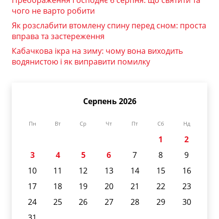
чого не варто робити
Як розслабити втомлену спину перед сном: проста
вправа та застереження
Кабачкова ікра на зиму: чому вона виходить
водянистою і як виправити помилку
Серпень 2026
Пн
Вт
Ср
Чт
Пт
Сб
Нд
1
2
3
4
5
6
7
8
9
10
11
12
13
14
15
16
17
18
19
20
21
22
23
24
25
26
27
28
29
30
31