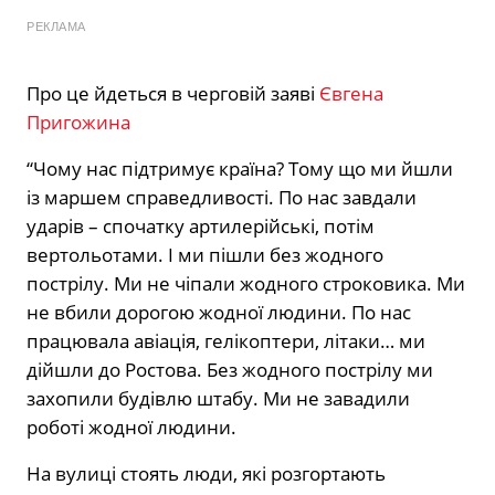
РЕКЛАМА
Про це йдеться в черговій заяві
Євгена
Пригожина
“Чому нас підтримує країна? Тому що ми йшли
із маршем справедливості. По нас завдали
ударів – спочатку артилерійські, потім
вертольотами. І ми пішли без жодного
пострілу. Ми не чіпали жодного строковика. Ми
не вбили дорогою жодної людини. По нас
працювала авіація, гелікоптери, літаки… ми
дійшли до Ростова. Без жодного пострілу ми
захопили будівлю штабу. Ми не завадили
роботі жодної людини.
На вулиці стоять люди, які розгортають