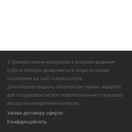
© Використання матеріалів з інтернет-видання
Субота Онлайн дозволяється лише за умови
посилання на сайт subota.online
Для інтернет-видань обов’язкове пряме, відкрите
для пошукових систем гіперпосилання у першому
абзаці на конкретний матеріал.
Умови договору оферти
Конфіденційність