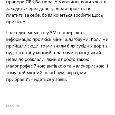
прапори ПВК Вагнера. У магазини, коли хлопці
заходять через дорогу, люди просять не
платити за себе, бо їм хочеться зробити щось
приємне.
І ще один момент: у ЗМІ поширюють
інформацію про якісь мінні шлагбауми. Коли ми
прийшли сюди, то ми зняли біля сусідніх воріт з
будівлі штабу мінний шлагбаум вранці, який
невміло розклали, який є просто такою
малопрофесійною витівкою та малокорисною. І
тому цей мінний шлагбаум, якраз, ми
прибрали”, – йдеться у заяві.
РЕКЛАМА