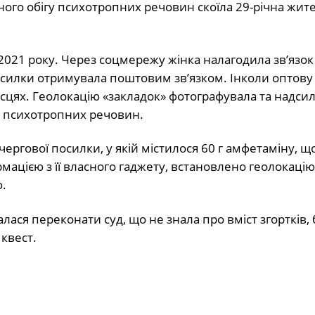
нного обігу психотропних речовин скоїла 29-річна жит
2021 року. Через соцмережу жінка налагодила зв’язок
силки отримувала поштовим зв’язком. Інколи оптову
місцях. Геолокацію «закладок» фотографувала та надси
т психотропних речовин.
ргової посилки, у якій містилося 60 г амфетаміну, що
мацією з її власного гаджету, встановлено геолокаці
.
лася переконати суд, що не знала про вміст згортків, 
квест.