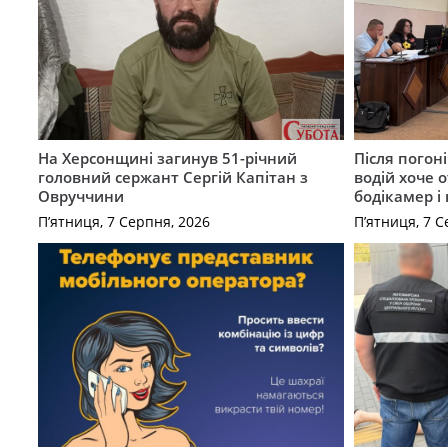
На Херсонщині загинув 51-річний
Після погон
головний сержант Сергій Капітан з
водій хоче 
Овруччини
бодікамер і
П’ятниця, 7 Серпня, 2026
П’ятниця, 7 С