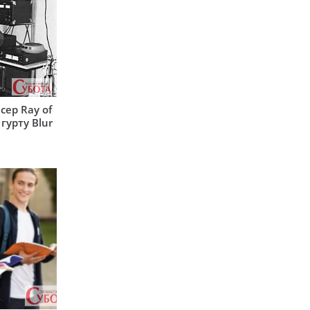
сер Ray of
гурту Blur