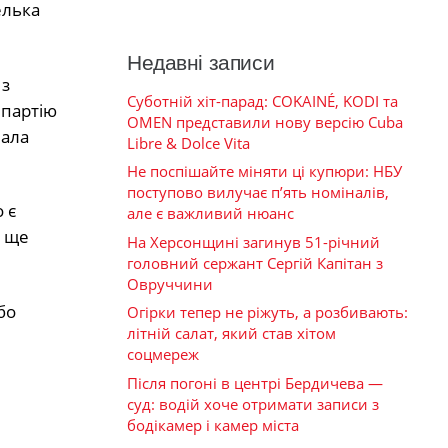
елька
Недавні записи
 з
Суботній хіт-парад: COKAINÉ, KODI та
 партію
OMEN представили нову версію Cuba
лала
Libre & Dolce Vita
Не поспішайте міняти ці купюри: НБУ
поступово вилучає п’ять номіналів,
 є
але є важливий нюанс
ю ще
На Херсонщині загинув 51-річний
головний сержант Сергій Капітан з
Овруччини
бо
Огірки тепер не ріжуть, а розбивають:
літній салат, який став хітом
соцмереж
Після погоні в центрі Бердичева —
суд: водій хоче отримати записи з
бодікамер і камер міста