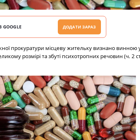
В GOOGLE
ДОДАТИ ЗАРАЗ
жної прокуратури місцеву жительку визнано винною 
икому розмірі та збуті психотропних речовин (ч. 2 ст.