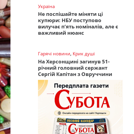
Україна
Не поспішайте міняти ці
купюри: НБУ поступово
вилучає п’ять номіналів, але є
важливий нюанс
Гарячі новини
,
Крик душі
На Херсонщині загинув 51-
річний головний сержант
Сергій Капітан з Овруччини