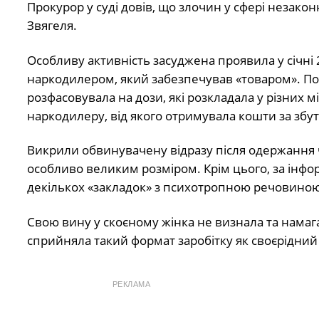
Прокурор у суді довів, що злочин у сфері незако
Звягеля.
Особливу активність засуджена проявила у січні 
наркодилером, який забезпечував «товаром». По
розфасовувала на дози, які розкладала у різних 
наркодилеру, від якого отримувала кошти за збу
Викрили обвинувачену відразу після одержання че
особливо великим розміром. Крім цього, за інфор
декількох «закладок» з психотропною речовиною
Свою вину у скоєному жінка не визнала та намага
сприйняла такий формат заробітку як своєрідний 
РЕКЛАМА