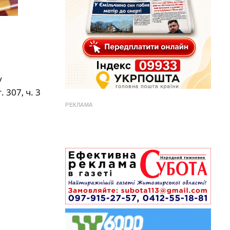
у
 307, ч. 3
РЕКЛАМА