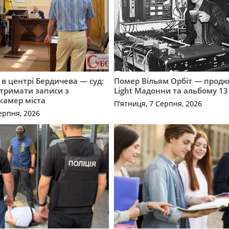
і в центрі Бердичева — суд:
Помер Вільям Орбіт — продю
отримати записи з
Light Мадонни та альбому 13 
 камер міста
П’ятниця, 7 Серпня, 2026
ерпня, 2026