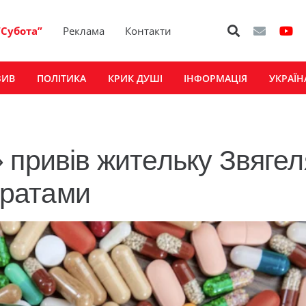
“Субота”
Реклама
Контакти
ЗИВ
ПОЛІТИКА
КРИК ДУШІ
ІНФОРМАЦІЯ
УКРАЇН
 привів жительку Звягел
 ґратами