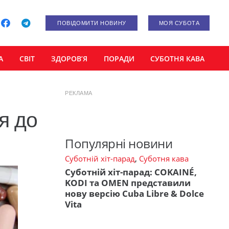
ПОВІДОМИТИ НОВИНУ
МОЯ СУБОТА
А
СВІТ
ЗДОРОВ’Я
ПОРАДИ
СУБОТНЯ КАВА
РЕКЛАМА
я до
Популярні новини
Суботній хіт-парад
,
Суботня кава
Суботній хіт-парад: COKAINÉ,
KODI та OMEN представили
нову версію Cuba Libre & Dolce
Vita