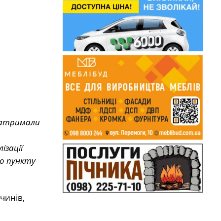
 затримали
ізації
го пункту
чинів,