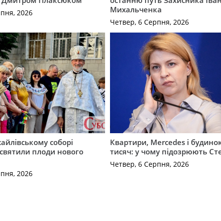
 Дмитром Плаксюком
останню путь Захисника Іва
Михальченка
рпня, 2026
Четвер, 6 Серпня, 2026
айлівському соборі
Квартири, Mercedes і будинок
святили плоди нового
тисяч: у чому підозрюють С
Четвер, 6 Серпня, 2026
рпня, 2026