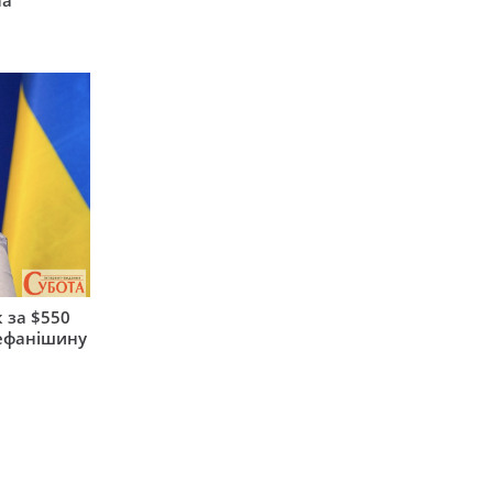
на
 за $550
тефанішину