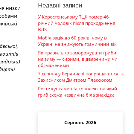
Недавні записи
ня низки
иробами,
У Коростенському ТЦК помер 46-
річний чоловік після проходження
ківські
ВЛК
Мобілізація до 60 років: чому в
Україні не знижують граничний вік
еської,
Як правильно заморожувати гриби
х коштів
на зиму — сирими, відвареними чи
радіжка)
обсмаженими
адцяти
7 серпня у Бердичеві попрощаються із
Захисником Дмитром Плаксюком
Росте купками під тополею: на який
гриб схожа незвична біла знахідка
Серпень 2026