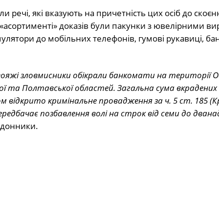
и речі, які вказують на причетність цих осіб до скоєн
в «асортименті» доказів були пакунки з ювелірними в
лятори до мобільних телефонів, гумові рукавиці, бан
вояжі зловмисники обікрали банкомати на території Од
ької та Полтавської областей. Загальна сума вкрадени
 відкрито кримінальне провадження за ч. 5 ст. 185 (К
ередбачає позбавлення волі на строк від семи до дван
рдонники.