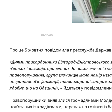
РЕКЛАМА
Про це 5 жовтня повідомила пресслужба Державн
«Днями прикордонники Білгород-Дністровського за
п’ятьох іноземців, причетних до низки злочинів н
правопорушення, група злочинців мала намір неза
оперативної інформації, правоохоронці затримал
Удобне, що на Одещині»,
– йдеться у повідомленні
Правопорушники виявилися громадянами Молдови
пов’язаних із крадіжками, переважно готівки із б