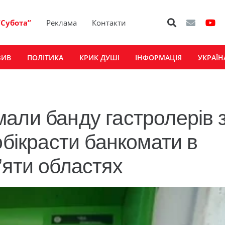
“Субота”
Реклама
Контакти
ЗИВ
ПОЛІТИКА
КРИК ДУШІ
ІНФОРМАЦІЯ
УКРАЇН
мали банду гастролерів 
обікрасти банкомати в
’яти областях