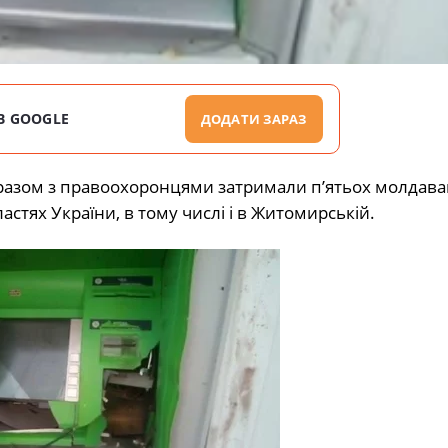
В GOOGLE
ДОДАТИ ЗАРАЗ
разом з правоохоронцями затримали п’ятьох молдава
астях України, в тому числі і в Житомирській.