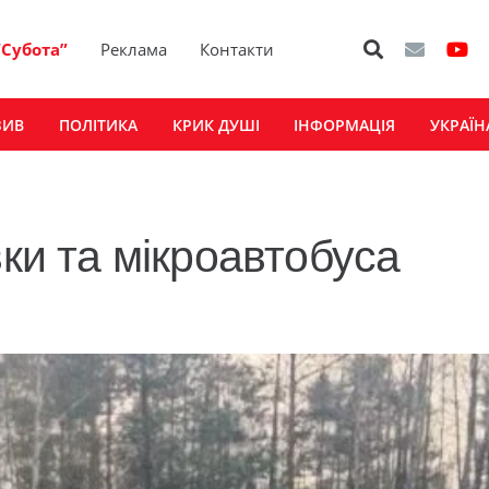
“Субота”
Реклама
Контакти
ЗИВ
ПОЛІТИКА
КРИК ДУШІ
ІНФОРМАЦІЯ
УКРАЇН
вки та мікроавтобуса