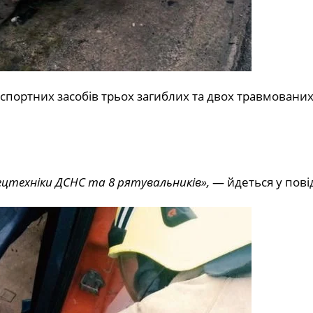
портних засобів трьох загиблих та двох травмовани
ецтехніки ДСНС та 8 рятувальників»,
— йдеться у пові