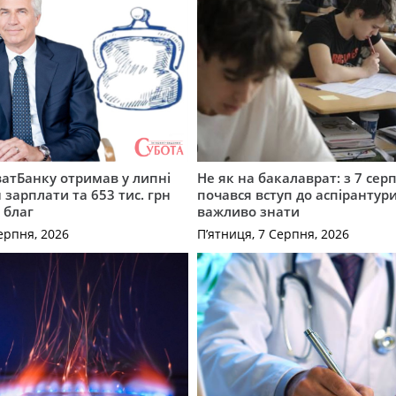
атБанку отримав у липні
Не як на бакалаврат: з 7 сер
 зарплати та 653 тис. грн
почався вступ до аспірантур
 благ
важливо знати
ерпня, 2026
П’ятниця, 7 Серпня, 2026