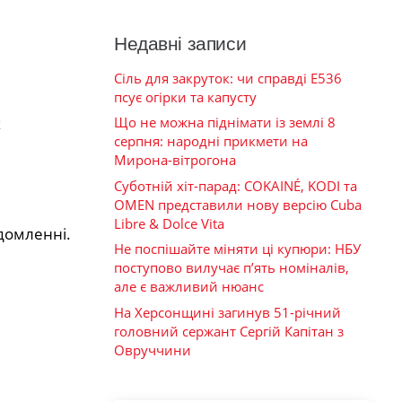
Недавні записи
Сіль для закруток: чи справді Е536
псує огірки та капусту
х
Що не можна піднімати із землі 8
серпня: народні прикмети на
Мирона-вітрогона
Суботній хіт-парад: COKAINÉ, KODI та
OMEN представили нову версію Cuba
Libre & Dolce Vita
домленні.
Не поспішайте міняти ці купюри: НБУ
поступово вилучає п’ять номіналів,
але є важливий нюанс
На Херсонщині загинув 51-річний
головний сержант Сергій Капітан з
Овруччини