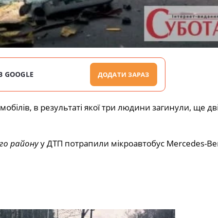
В GOOGLE
ДОДАТИ ЗАРАЗ
мобілів, в результаті якої три людини загинули, ще дв
го району
у ДТП потрапили мікроавтобус Mercedes-Ben