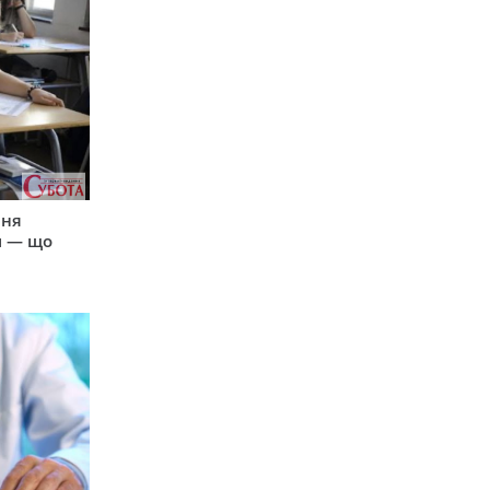
пня
и — що