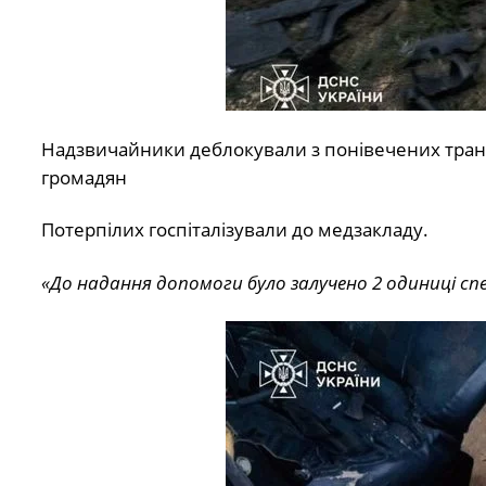
Надзвичайники деблокували з понівечених транс
громадян
Потерпілих госпіталізували до медзакладу.
«До надання допомоги було залучено 2 одиниці сп