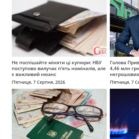
Не поспішайте міняти ці купюри: НБУ
Голова Прив
поступово вилучає п’ять номіналів, але
4,46 млн грн
є важливий нюанс
негрошових
П’ятниця, 7 Серпня, 2026
П’ятниця, 7 С